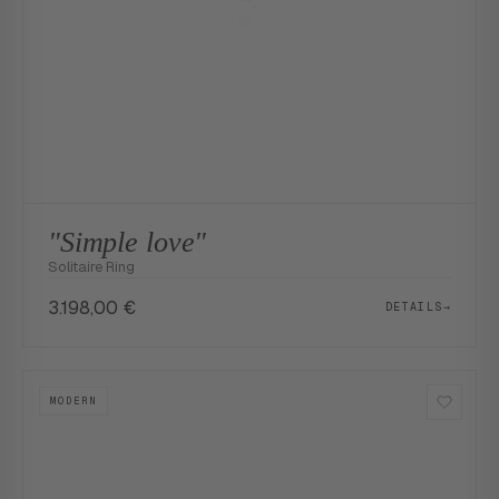
"Simple love"
Solitaire Ring
3.198,00
€
DETAILS
→
MODERN