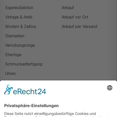
Eigenkollektion
Ankauf
Vintage & Antik
Ankauf vor Ort
Modern & Zeitlos
Ankauf per Versand
Diamanten
Verlobungsringe
Eheringe
Schmuckanfertigung
Uhren
Gutscheine
HAUS
Susanne Steiger