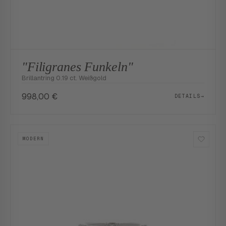
"Filigranes Funkeln"
Brillantring 0.19 ct. Weißgold
998,00
€
DETAILS
→
MODERN