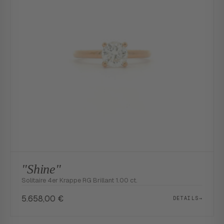
"Shine"
Solitaire 4er Krappe RG Brillant 1.00 ct.
5.658,00
€
DETAILS
→