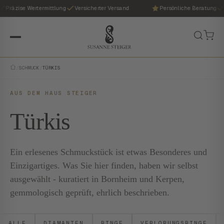
Präzise Wertermittlung
Versicherter Versand
Persönliche Beratung
/
SCHMUCK
/
TÜRKIS
AUS DEM HAUS STEIGER
Türkis
Ein erlesenes Schmuckstück ist etwas Besonderes und
Einzigartiges. Was Sie hier finden, haben wir selbst
ausgewählt - kuratiert in Bornheim und Kerpen,
gemmologisch geprüft, ehrlich beschrieben.
ALLE
DIAMANTEN
RINGE
VERLOBUNGSRINGE