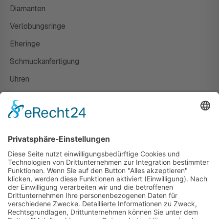
Diamanten
Verlobungsringe
Eheringe
Schmuckanfertigung
Uhren
Gutscheine
HAUS
Susanne Steiger
Geschäfte
Newsletter
Kontakt