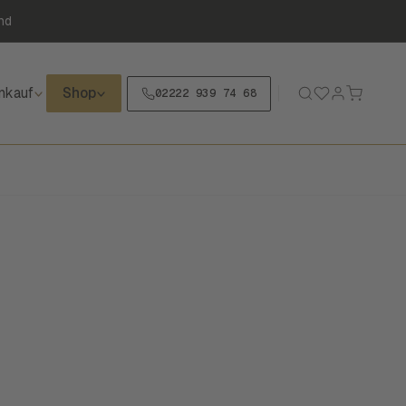
nd
nkauf
Shop
02222 939 74 68