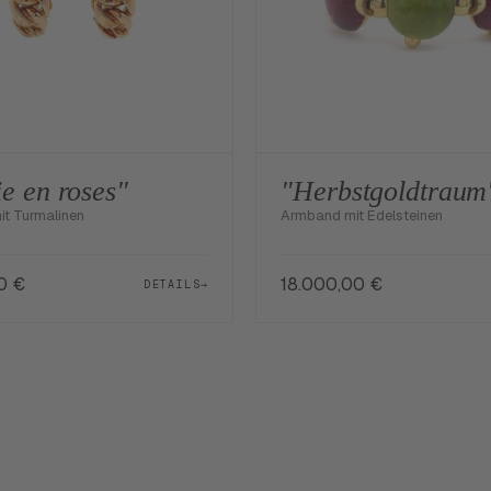
ie en roses"
"Herbstgoldtraum
it Turmalinen
Armband mit Edelsteinen
00
€
18.000,00
€
DETAILS
→