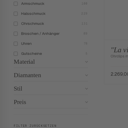
Armschmuck
100
Halsschmuck
229
Ohrschmuck
131
Broschen / Anhänger
89
Uhren
78
"La v
Gutscheine
5
Ohrclips m
Material
2.269,
Diamanten
Stil
Preis
FILTER ZURÜCKSETZEN