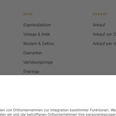
SHOP
ANKAUF
Eigenkollektion
Ankauf
Vintage & Antik
Ankauf vor O
Modern & Zeitlos
Ankauf per 
Diamanten
Verlobungsringe
Eheringe
Schmuckanfertigung
Uhren
Gutscheine