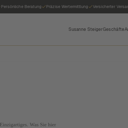
Persönliche Beratung
Präzise Wertermittlung
Versicherter Versa
Susanne Steiger
Geschäfte
A
inzigartiges. Was Sie hier