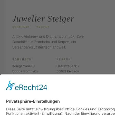
Juwelier Steiger
BORNHEIM · KERPEN
Antik-, Vintage- und Diamantschmuck. Zwei
Geschäfte in Bornheim und Kerpen, ein
Versandankauf deutschlandweit.
BORNHEIM
KERPEN
Königstraße 51
Heerstraße 189
53332 Bornheim
50169 Kerpen-
Balkhausen
02222 · 939 74 68
02237 · 603 96 13