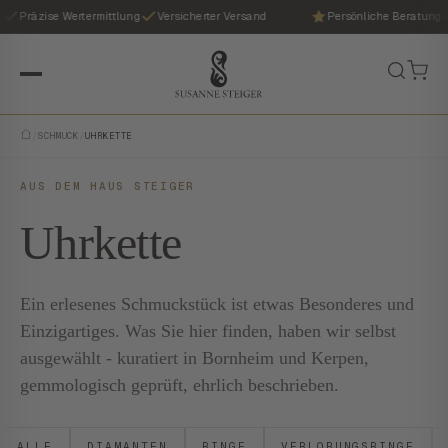
Präzise Wertermittlung
Versicherter Versand
Persönliche Beratung
/
SCHMUCK
/
UHRKETTE
AUS DEM HAUS STEIGER
Uhrkette
Ein erlesenes Schmuckstück ist etwas Besonderes und
Einzigartiges. Was Sie hier finden, haben wir selbst
ausgewählt - kuratiert in Bornheim und Kerpen,
gemmologisch geprüft, ehrlich beschrieben.
ALLE
DIAMANTEN
RINGE
VERLOBUNGSRINGE