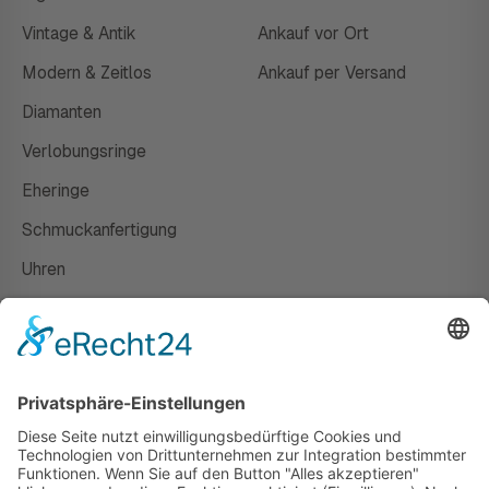
Vintage & Antik
Ankauf vor Ort
Modern & Zeitlos
Ankauf per Versand
Diamanten
Verlobungsringe
Eheringe
Schmuckanfertigung
Uhren
Gutscheine
HAUS
Susanne Steiger
Geschäfte