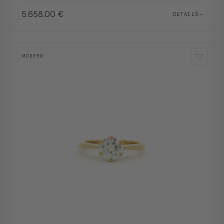
5.658,00
€
DETAILS
→
MODERN