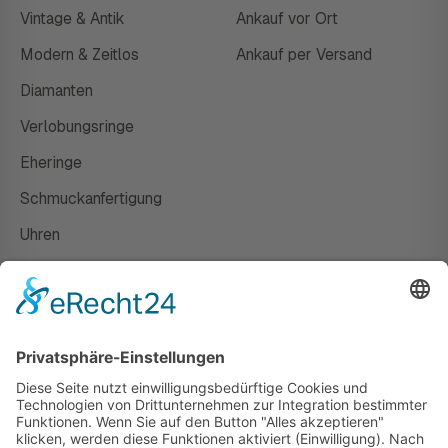
Vintage & Antik
Ankauf vor Ort
Modern & Zeitlos
Ankauf per Versand
Diamanten
Verlobungsringe
Eheringe
Schmuckanfertigung
Uhren
Gutscheine
HAUS
Susanne Steiger
Geschäfte