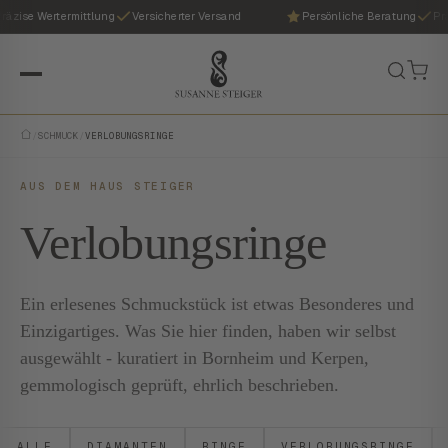
äzise Wertermittlung
Versicherter Versand
Persönliche Beratung
Präz
/
SCHMUCK
/
VERLOBUNGSRINGE
AUS DEM HAUS STEIGER
Verlobungsringe
Ein erlesenes Schmuckstück ist etwas Besonderes und
Einzigartiges. Was Sie hier finden, haben wir selbst
ausgewählt - kuratiert in Bornheim und Kerpen,
gemmologisch geprüft, ehrlich beschrieben.
ALLE
DIAMANTEN
RINGE
VERLOBUNGSRINGE