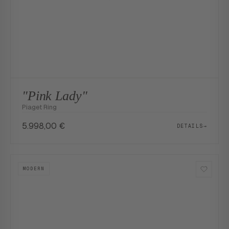
"Pink Lady"
Piaget Ring
5.998,00
€
DETAILS
→
MODERN