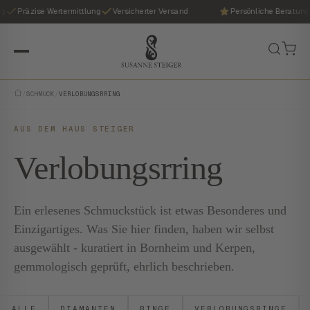
g
Präzise Wertermittlung
Versicherter Versand
Persönliche Beratung
/
SCHMUCK
/
VERLOBUNGSRRING
AUS DEM HAUS STEIGER
Verlobungsrring
Ein erlesenes Schmuckstück ist etwas Besonderes und
Einzigartiges. Was Sie hier finden, haben wir selbst
ausgewählt - kuratiert in Bornheim und Kerpen,
gemmologisch geprüft, ehrlich beschrieben.
ALLE
DIAMANTEN
RINGE
VERLOBUNGSRINGE