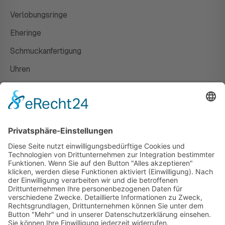
Verlobungsringe
Eheringe
Schmuckanfertigung
Uhren
Gutscheine
HAUS
Susanne Steiger
Geschäfte
Newsletter
Kontakt