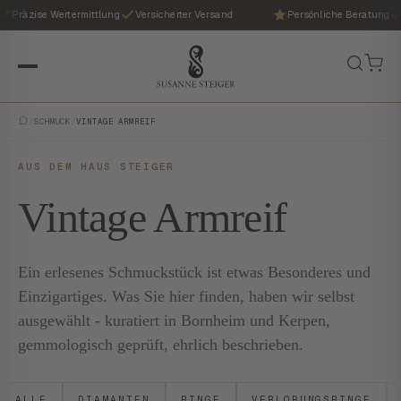
Präzise Wertermittlung
Versicherter Versand
Persönliche Beratung
/
SCHMUCK
/
VINTAGE ARMREIF
AUS DEM HAUS STEIGER
Vintage Armreif
Ein erlesenes Schmuckstück ist etwas Besonderes und
Einzigartiges. Was Sie hier finden, haben wir selbst
ausgewählt - kuratiert in Bornheim und Kerpen,
gemmologisch geprüft, ehrlich beschrieben.
ALLE
DIAMANTEN
RINGE
VERLOBUNGSRINGE