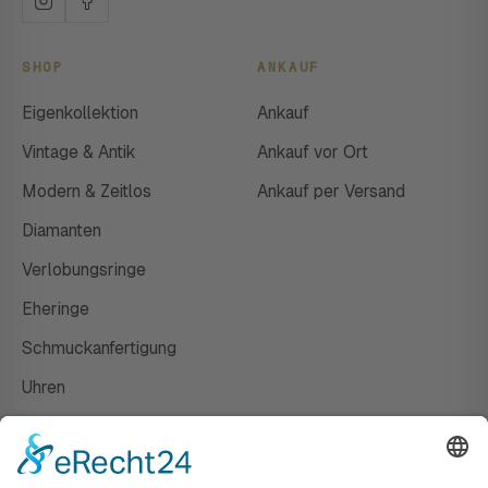
SHOP
ANKAUF
Eigenkollektion
Ankauf
Vintage & Antik
Ankauf vor Ort
Modern & Zeitlos
Ankauf per Versand
Diamanten
Verlobungsringe
Eheringe
Schmuckanfertigung
Uhren
Gutscheine