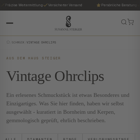
Präzise Wertermittlung
Versicherter Versand
Persönliche Beratung
/
SCHMUCK
/
VINTAGE OHRCLIPS
AUS DEM HAUS STEIGER
Vintage Ohrclips
Ein erlesenes Schmuckstück ist etwas Besonderes und
Einzigartiges. Was Sie hier finden, haben wir selbst
ausgewählt - kuratiert in Bornheim und Kerpen,
gemmologisch geprüft, ehrlich beschrieben.
ALLE
DIAMANTEN
RINGE
VERLOBUNGSRINGE