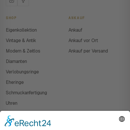
SHOP
ANKAUF
Eigenkollektion
Ankauf
Vintage & Antik
Ankauf vor Ort
Modern & Zeitlos
Ankauf per Versand
Diamanten
Verlobungsringe
Eheringe
Schmuckanfertigung
Uhren
Gutscheine