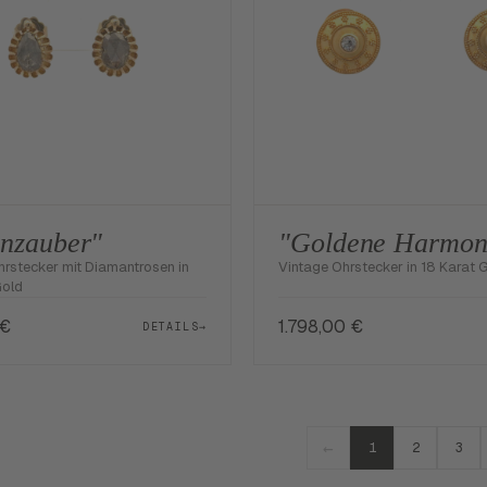
nzauber"
"Goldene Harmon
hrstecker mit Diamantrosen in
Vintage Ohrstecker in 18 Karat 
Gold
€
1.798,00
€
DETAILS
→
←
1
2
3