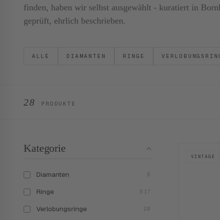
finden, haben wir selbst ausgewählt - kuratiert in B
geprüft, ehrlich beschrieben.
ALLE
DIAMANTEN
RINGE
VERLOBUNGSRIN
28
PRODUKTE
Kategorie
VINTAGE
Diamanten
8
Ringe
617
Verlobungsringe
20