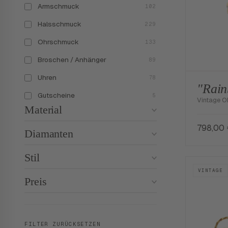
Armschmuck
102
Halsschmuck
229
Ohrschmuck
133
Broschen / Anhänger
89
Uhren
78
"Rai
Gutscheine
5
Vintage O
Material
798,00
Diamanten
Stil
VINTAGE
Preis
FILTER ZURÜCKSETZEN