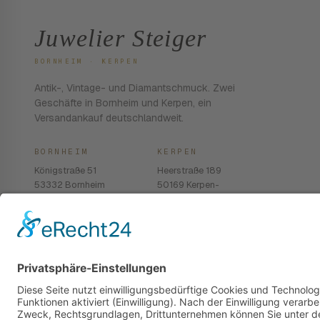
Juwelier Steiger
BORNHEIM · KERPEN
Antik-, Vintage- und Diamantschmuck. Zwei
Geschäfte in Bornheim und Kerpen, ein
Versandankauf deutschlandweit.
BORNHEIM
KERPEN
Königstraße 51
Heerstraße 189
53332 Bornheim
50169 Kerpen-
Balkhausen
02222 · 939 74 68
02237 · 603 96 13