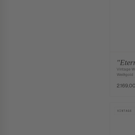
"Eter
Vintage W
Weißgold
2.169,0
VINTAGE