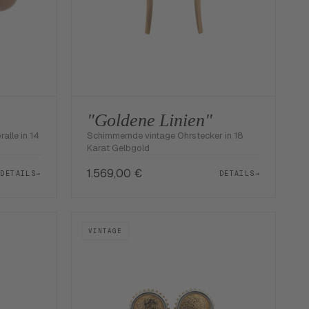
"Goldene Linien"
alle in 14
Schimmernde vintage Ohrstecker in 18
Karat Gelbgold
1.569,00
€
DETAILS
→
DETAILS
→
VINTAGE