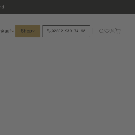
nd
nkauf
Shop
02222 939 74 68