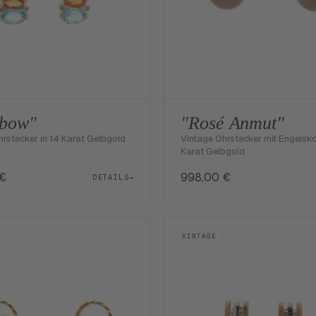
nbow"
"Rosé Anmut"
hrstecker in 14 Karat Gelbgold
Vintage Ohrstecker mit Engelskor
Karat Gelbgold
€
998,00
€
DETAILS
→
VINTAGE