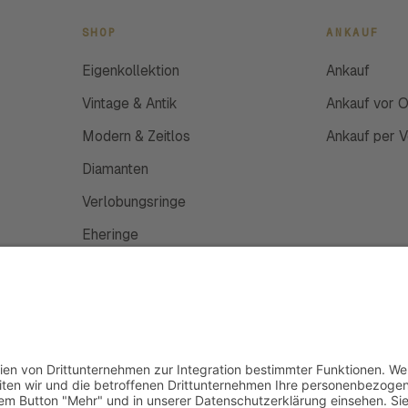
SHOP
ANKAUF
Eigenkollektion
Ankauf
Vintage & Antik
Ankauf vor O
Modern & Zeitlos
Ankauf per 
Diamanten
Verlobungsringe
Eheringe
Schmuckanfertigung
Uhren
Gutscheine