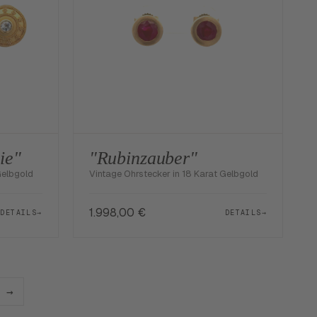
ie"
"Rubinzauber"
Gelbgold
Vintage Ohrstecker in 18 Karat Gelbgold
1.998,00
€
DETAILS
→
DETAILS
→
→