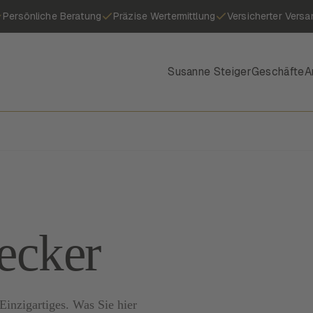
Persönliche Beratung
Präzise Wertermittlung
Versicherter Versa
Susanne Steiger
Geschäfte
A
ecker
inzigartiges. Was Sie hier