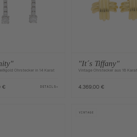
nity"
"It´s Tiffany"
eißgold Ohrstecker in 14 Karat
Vintage Ohrstecker aus 18 Kara
0
€
4.369,00
€
DETAILS
→
VINTAGE