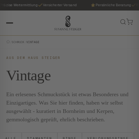
zise Wertermittlung
Versicherter Versand
Persönliche Beratung
Präz
/
SCHMUCK
/
VINTAGE
AUS DEM HAUS STEIGER
Vintage
Ein erlesenes Schmuckstück ist etwas Besonderes und
Einzigartiges. Was Sie hier finden, haben wir selbst
ausgewählt - kuratiert in Bornheim und Kerpen,
gemmologisch geprüft, ehrlich beschrieben.
ALLE
DIAMANTEN
RINGE
VERLOBUNGSRINGE