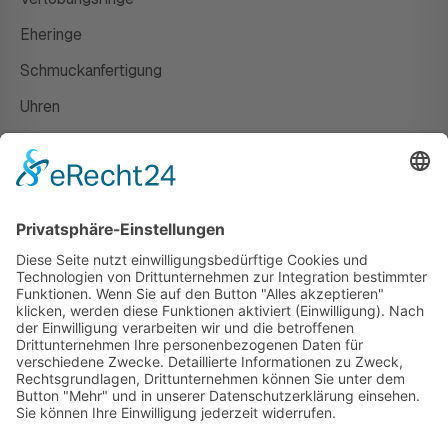
Eheringe
Schmuckanfertigung
Uhren
Gutscheine
HAUS
Susanne Steiger
Geschäfte
Newsletter
Kontakt