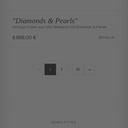
"Diamonds & Pearls"
Vintage Collier aus 14kt Weißgold mit Brillanten & Perlen
8.998,00
€
DETAILS
→
←
→
…
1
2
62
NEWSLETTER