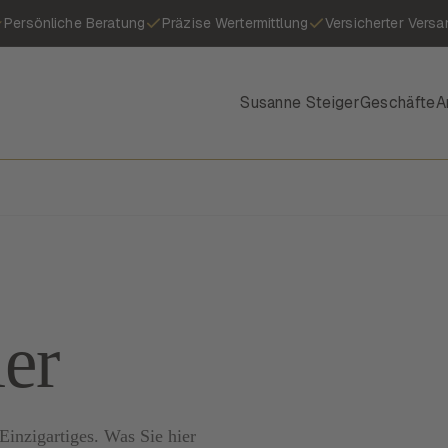
Persönliche Beratung
Präzise Wertermittlung
Versicherter Versa
Susanne Steiger
Geschäfte
A
ier
inzigartiges. Was Sie hier