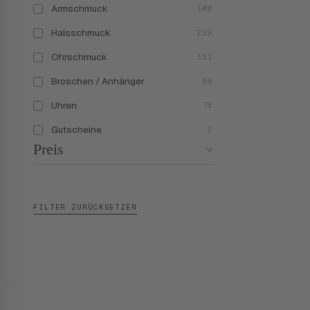
Armschmuck
100
Halsschmuck
229
Ohrschmuck
131
Broschen / Anhänger
89
Uhren
78
Gutscheine
5
Preis
FILTER ZURÜCKSETZEN