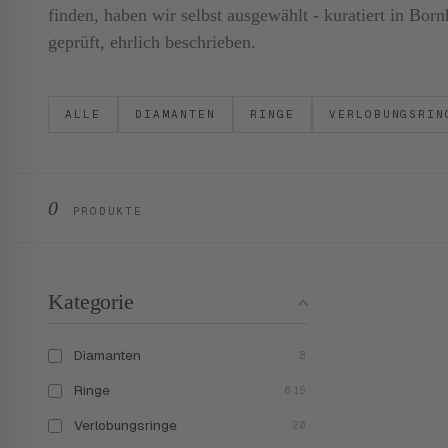
finden, haben wir selbst ausgewählt - kuratiert in B
geprüft, ehrlich beschrieben.
ALLE
DIAMANTEN
RINGE
VERLOBUNGSRIN
0
PRODUKTE
Kategorie
Diamanten
8
Ringe
615
Verlobungsringe
20