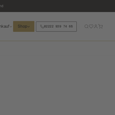
nd
nkauf
Shop
02222 939 74 68