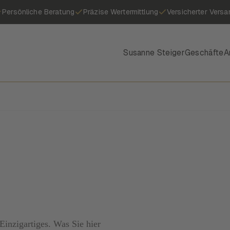
Persönliche Beratung
Präzise Wertermittlung
Versicherter Versa
Susanne Steiger
Geschäfte
A
inzigartiges. Was Sie hier