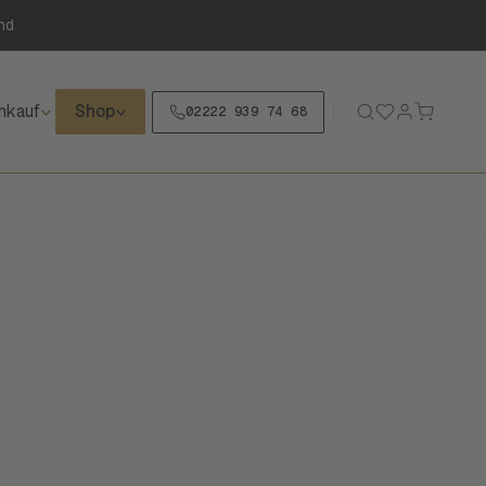
nd
nkauf
Shop
02222 939 74 68