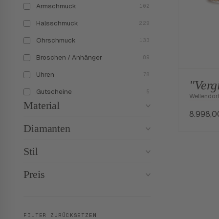
Armschmuck
102
Halsschmuck
229
Ohrschmuck
133
Broschen / Anhänger
89
Uhren
78
"Verg
Gutscheine
5
Wellendor
Material
8.998,
Diamanten
Stil
Preis
FILTER ZURÜCKSETZEN