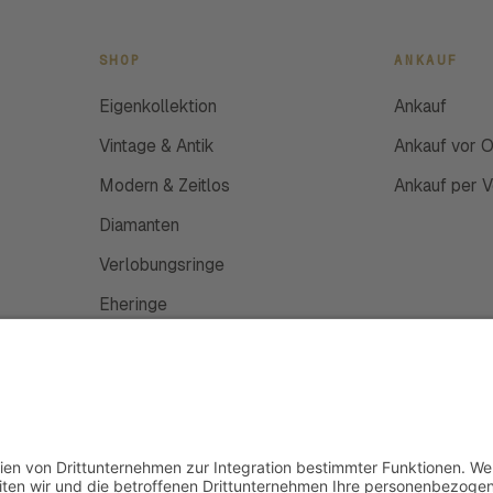
SHOP
ANKAUF
Eigenkollektion
Ankauf
Vintage & Antik
Ankauf vor O
Modern & Zeitlos
Ankauf per 
Diamanten
Verlobungsringe
Eheringe
Schmuckanfertigung
Uhren
Gutscheine