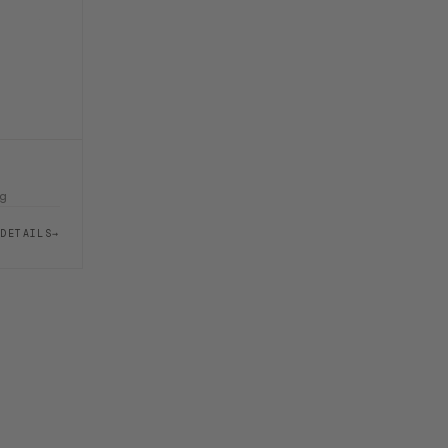
ng
DETAILS
→