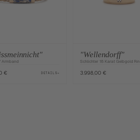
issmeinnicht"
"Wellendorff"
f Armband
Schlichter 18 Karat Gelbgold Ri
00
€
3.998,00
€
DETAILS
→