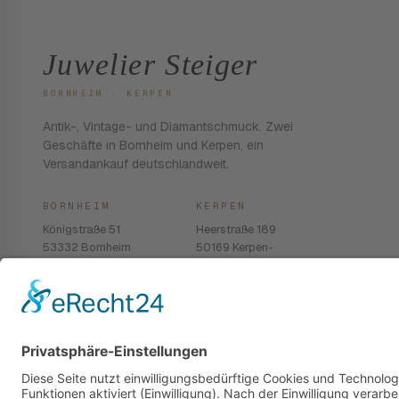
Juwelier Steiger
BORNHEIM · KERPEN
Antik-, Vintage- und Diamantschmuck. Zwei
Geschäfte in Bornheim und Kerpen, ein
Versandankauf deutschlandweit.
BORNHEIM
KERPEN
Königstraße 51
Heerstraße 189
53332 Bornheim
50169 Kerpen-
Balkhausen
02222 · 939 74 68
02237 · 603 96 13