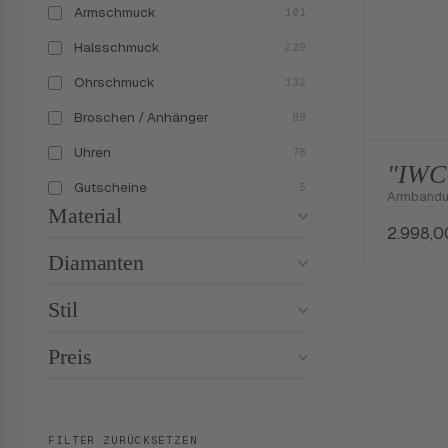
Armschmuck
101
Halsschmuck
229
Ohrschmuck
132
Broschen / Anhänger
89
Uhren
78
"IWC 
Gutscheine
5
Armbandu
Material
2.998,
Diamanten
Stil
Preis
FILTER ZURÜCKSETZEN