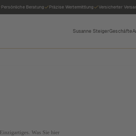
Persönliche Beratung
Präzise Wertermittlung
Versicherter Versa
Susanne Steiger
Geschäfte
A
inzigartiges. Was Sie hier