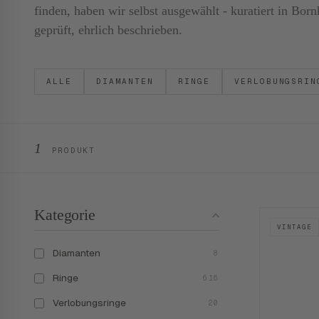
finden, haben wir selbst ausgewählt - kuratiert in B
geprüft, ehrlich beschrieben.
ALLE
DIAMANTEN
RINGE
VERLOBUNGSRIN
1
PRODUKT
Kategorie
VINTAGE
Diamanten
8
Ringe
616
Verlobungsringe
20