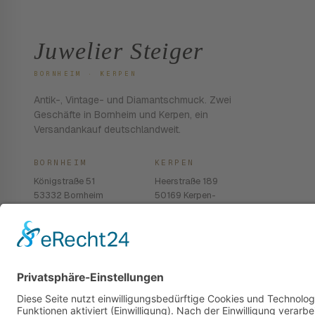
Juwelier Steiger
BORNHEIM · KERPEN
Antik-, Vintage- und Diamantschmuck. Zwei
Geschäfte in Bornheim und Kerpen, ein
Versandankauf deutschlandweit.
BORNHEIM
KERPEN
Königstraße 51
Heerstraße 189
53332 Bornheim
50169 Kerpen-
Balkhausen
02222 · 939 74 68
02237 · 603 96 13