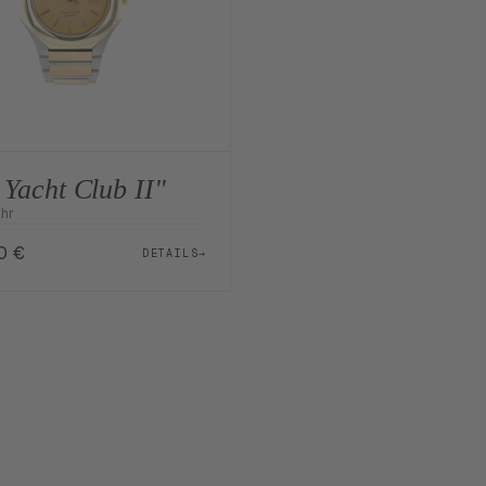
Yacht Club II"
hr
00
€
DETAILS
→