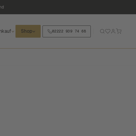
nd
nkauf
Shop
02222 939 74 68