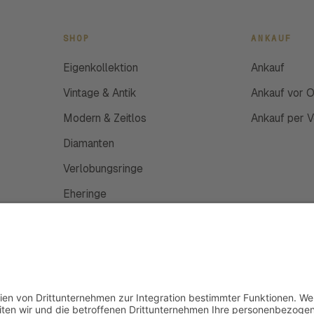
SHOP
ANKAUF
Eigenkollektion
Ankauf
Vintage & Antik
Ankauf vor O
Modern & Zeitlos
Ankauf per 
Diamanten
Verlobungsringe
Eheringe
Schmuckanfertigung
Uhren
Gutscheine