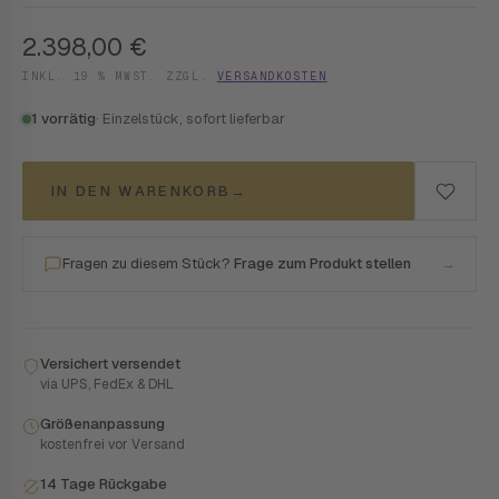
2.398,00
€
INKL. 19 % MWST. ZZGL.
VERSANDKOSTEN
1 vorrätig
· Einzelstück, sofort lieferbar
IN DEN WARENKORB
→
Fragen zu diesem Stück?
Frage zum Produkt stellen
→
Versichert versendet
via UPS, FedEx & DHL
Größenanpassung
kostenfrei vor Versand
14 Tage Rückgabe