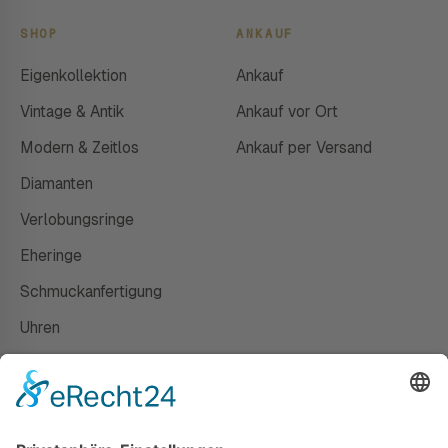
SHOP
ANKAUF
Eigenkollektion
Ankauf
Vintage & Antik
Ankauf vor Ort
Modern & Zeitlos
Ankauf per Versand
Diamanten
Verlobungsringe
Eheringe
Schmuckanfertigung
Uhren
Gutscheine
HAUS