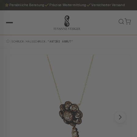
Persönliche Beratung
Präzise Wertermittlung
Versicherter Versand
/
SCHMUCK
/
HALSSCHMUCK
/
"ANTIKE ANMUT"
VINTAGE · EINZELSTÜCK