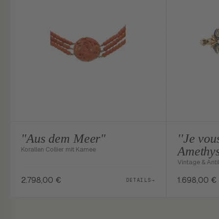
"Aus dem Meer"
''Je vou
Amethys
Korallen Collier mit Kamee
Vintage & Ant
2.798,00
€
1.698,00
€
DETAILS
→