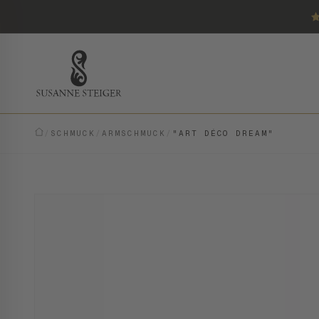
/
SCHMUCK
/
ARMSCHMUCK
/
"ART DÉCO DREAM"
VINTAGE · EINZELSTÜCK