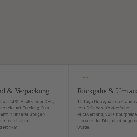
- 03
nd & Verpackung
Rückgabe & Umtau
rt per UPS, FedEx oder DHL,
14 Tage Rückgaberecht ohne
erpackt, mit Tracking. Das
von Gründen. Kostenfreier
mmt in unserer Steiger-
Rückversand, volle Kaufpreise
urschachtel mit
- sofern der Ring nicht angep
zertifikat.
wurde.