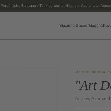
Persönliche Beratung
Präzise Wertermittlung
Versicherter Versa
Susanne Steiger
Geschäfte
A
VINTAGE ARMSCHMUC
"Art 
Antikes Armband 