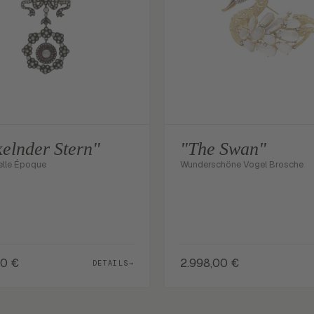
elnder Stern"
"The Swan"
elle Époque
Wunderschöne Vogel Brosche
00
€
2.998,00
€
DETAILS
→