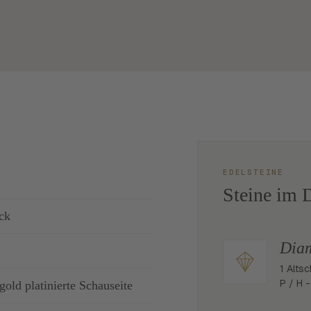
EDELSTEINE
Steine im D
ck
Dia
1 Altsc
P / H -
old platinierte Schauseite