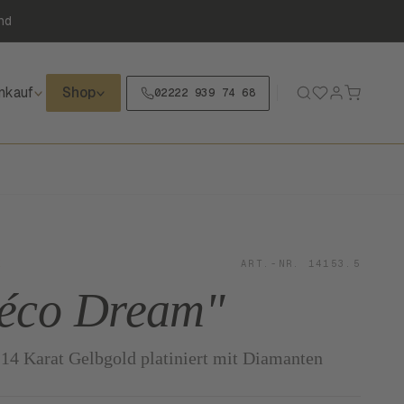
nd
nkauf
Shop
02222 939 74 68
K
ART.-NR. 14153.5
Déco Dream"
14 Karat Gelbgold platiniert mit Diamanten