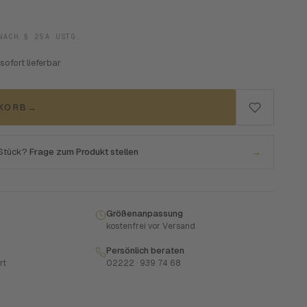
NACH § 25A USTG.
 sofort lieferbar
NKORB
→
 Stück?
Frage zum Produkt stellen
→
Größenanpassung
kostenfrei vor Versand
Persönlich beraten
rt
02222 · 939 74 68