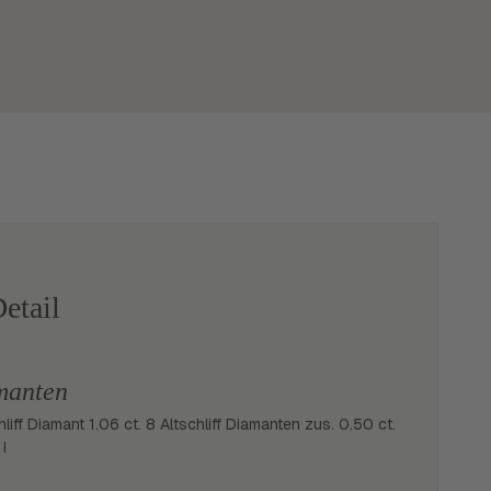
etail
manten
hliff Diamant 1.06 ct. 8 Altschliff Diamanten zus. 0.50 ct.
 I