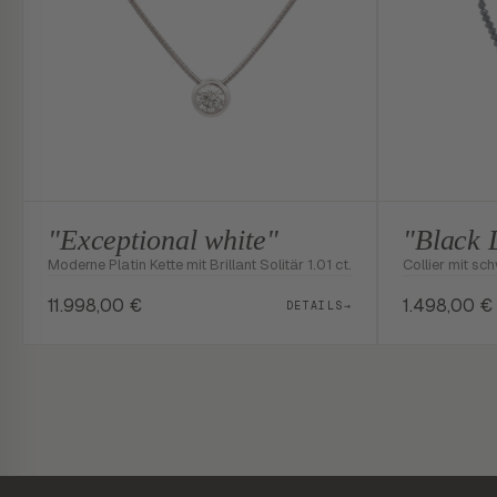
"Exceptional white"
"Black
Moderne Platin Kette mit Brillant Solitär 1.01 ct.
Collier mit s
11.998,00
€
1.498,00
€
DETAILS
→