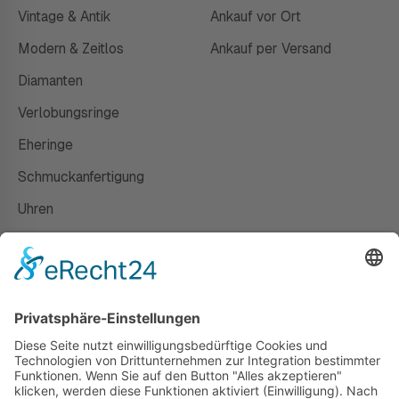
Vintage & Antik
Ankauf vor Ort
Modern & Zeitlos
Ankauf per Versand
Diamanten
Verlobungsringe
Eheringe
Schmuckanfertigung
Uhren
Gutscheine
HAUS
Susanne Steiger
Geschäfte