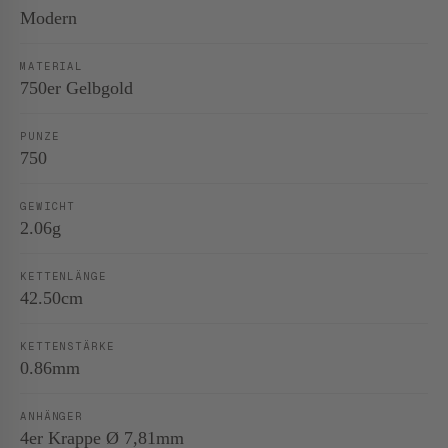
Modern
MATERIAL
750er Gelbgold
PUNZE
750
GEWICHT
2.06g
KETTENLÄNGE
42.50cm
KETTENSTÄRKE
0.86mm
ANHÄNGER
4er Krappe Ø 7,81mm