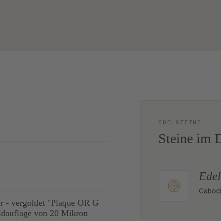
EDELSTEINE
Steine im D
Edel
Caboch
er - vergoldet "Plaque OR G
dauflage von 20 Mikron