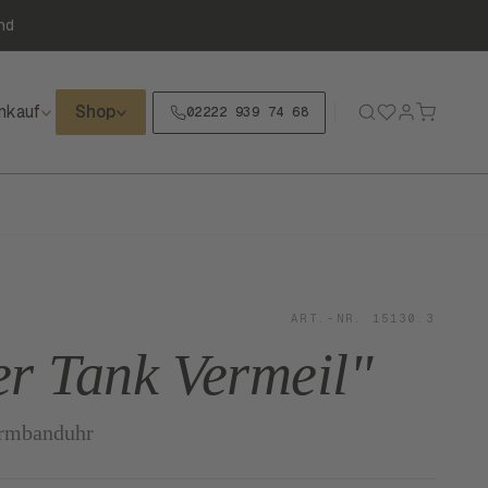
nd
nkauf
Shop
02222 939 74 68
ART.-NR. 15130.3
er Tank Vermeil"
rmbanduhr