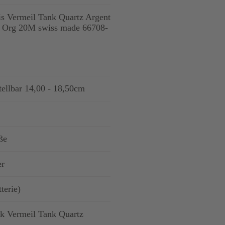
ris Vermeil Tank Quartz Argent
e Org 20M swiss made 66708-
tellbar 14,00 - 18,50cm
ße
er
terie)
nk Vermeil Tank Quartz