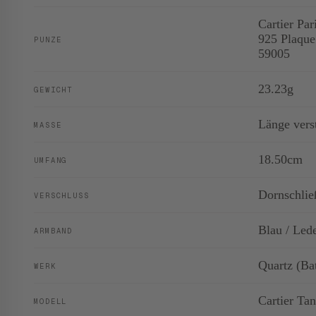
Cartier Pa
925 Plaqu
PUNZE
59005
23.23g
GEWICHT
Länge vers
MASSE
18.50cm
UMFANG
Dornschlie
VERSCHLUSS
Blau / Led
ARMBAND
Quartz (Bat
WERK
Cartier Ta
MODELL