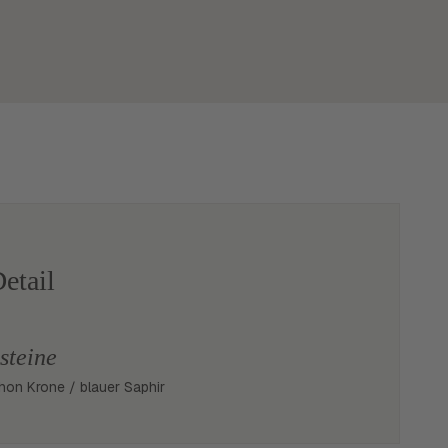
etail
steine
on Krone / blauer Saphir