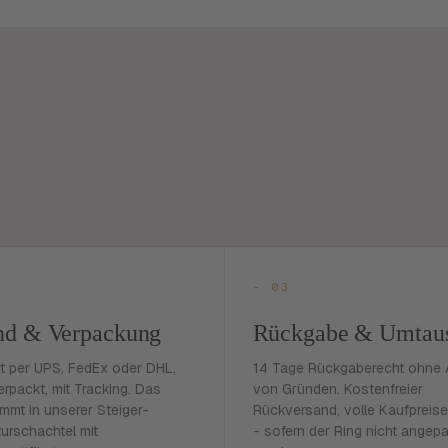
- 03
nd & Verpackung
Rückgabe & Umtau
rt per UPS, FedEx oder DHL,
14 Tage Rückgaberecht ohne
erpackt, mit Tracking. Das
von Gründen. Kostenfreier
mmt in unserer Steiger-
Rückversand, volle Kaufpreise
urschachtel mit
- sofern der Ring nicht angep