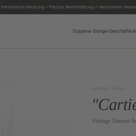
Persönliche Beratung
Präzise Wertermittlung
Versicherter Versa
Susanne Steiger
Geschäfte
A
VINTAGE UHREN
"Carti
Vintage Damen A