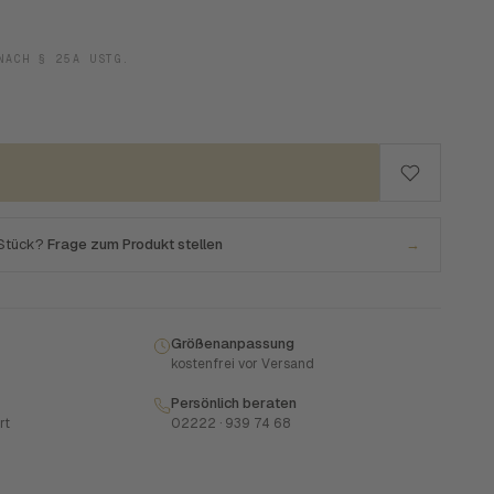
NACH § 25A USTG.
 Stück?
Frage zum Produkt stellen
→
Größenanpassung
kostenfrei vor Versand
Persönlich beraten
rt
02222 · 939 74 68