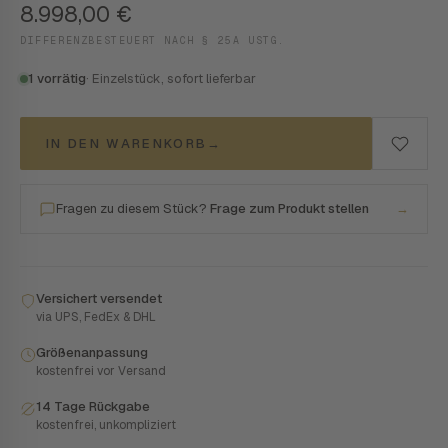
8.998,00
€
DIFFERENZBESTEUERT NACH § 25A USTG.
1 vorrätig
· Einzelstück, sofort lieferbar
IN DEN WARENKORB
→
Fragen zu diesem Stück?
Frage zum Produkt stellen
→
Versichert versendet
via UPS, FedEx & DHL
Größenanpassung
kostenfrei vor Versand
14 Tage Rückgabe
kostenfrei, unkompliziert