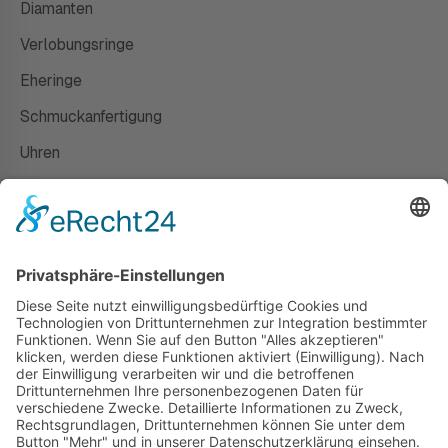
Diamanten
Verlobungsringe
Eheringe
Schmuckanfertigung
Uhren
Gutscheine
HAUS
Susanne Steiger
Geschäfte
Newsletter
Kontakt