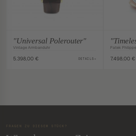
"Universal Polerouter"
"Timele
Vintage Armbanduhr
Patek Philipp
5.398,00
€
7.498,00
€
DETAILS
→
FRAGEN ZU DIESEM STÜCK?