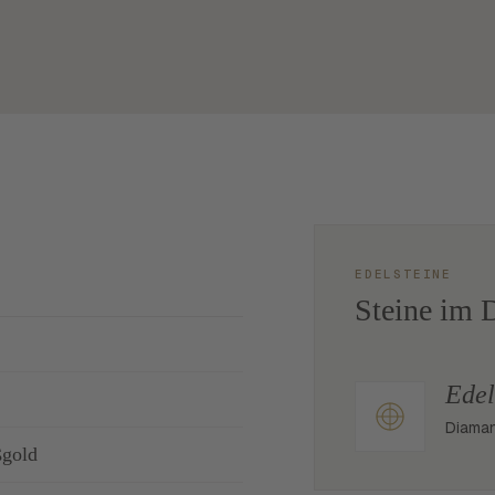
EDELSTEINE
Steine im D
Edel
Diaman
ßgold