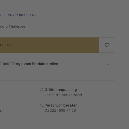
ZGL.
VERSANDKOSTEN
 sofort lieferbar
NKORB
→
 Stück?
Frage zum Produkt stellen
→
Größenanpassung
kostenfrei vor Versand
Persönlich beraten
rt
02222 · 939 74 68