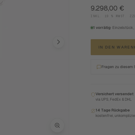
9.298,00
€
INKL. 19 % MWST. Z
1 vorrätig
· Einzelstück,
IN DEN WARE
Fragen zu diesem
Versichert versendet
via UPS, FedEx & DHL
14 Tage Rückgabe
kostenfrei, unkomplizie