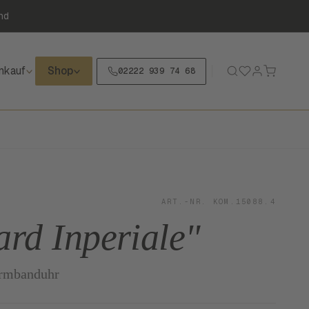
nd
nkauf
Shop
02222 939 74 68
ART.-NR. KOM.15088.4
rd Inperiale"
rmbanduhr