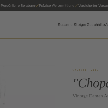
Persönliche Beratung
Präzise Wertermittlung
Versicherter Versa
Susanne Steiger
Geschäfte
A
VINTAGE UHREN
"Chopa
Vintage Damen A