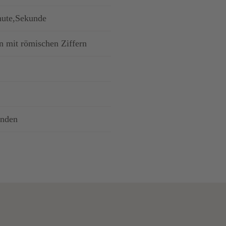
nute,Sekunde
en mit römischen Ziffern
anden