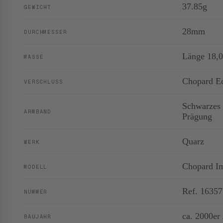
37.85g
GEWICHT
28mm
DURCHMESSER
Länge 18,0
MASSE
Chopard Ed
VERSCHLUSS
Schwarzes 
ARMBAND
Prägung
Quarz
WERK
Chopard Im
MODELL
Ref. 1635
NUMMER
ca. 2000er 
BAUJAHR