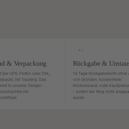
- 03
nd & Verpackung
Rückgabe & Umtau
rt per UPS, FedEx oder DHL,
14 Tage Rückgaberecht ohne
erpackt, mit Tracking. Das
von Gründen. Kostenfreier
mmt in unserer Steiger-
Rückversand, volle Kaufpreise
urschachtel mit
- sofern der Ring nicht angep
zertifikat.
wurde.