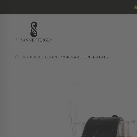
/
SCHMUCK
/
UHREN
/
"CHOPARD INPERIALE"
VINTAGE · EINZELSTÜCK