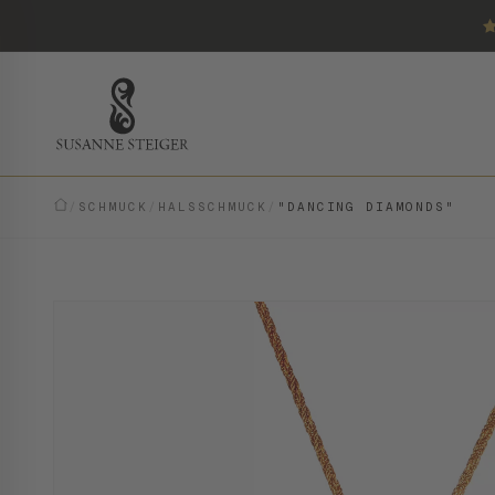
/
SCHMUCK
/
HALSSCHMUCK
/
"DANCING DIAMONDS"
VINTAGE · EINZELSTÜCK