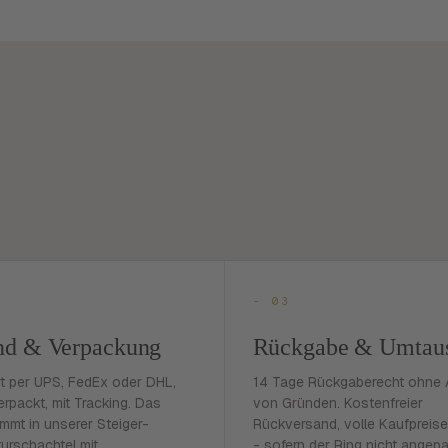
- 03
nd & Verpackung
Rückgabe & Umtau
rt per UPS, FedEx oder DHL,
14 Tage Rückgaberecht ohne
erpackt, mit Tracking. Das
von Gründen. Kostenfreier
mmt in unserer Steiger-
Rückversand, volle Kaufpreise
urschachtel mit
- sofern der Ring nicht angep