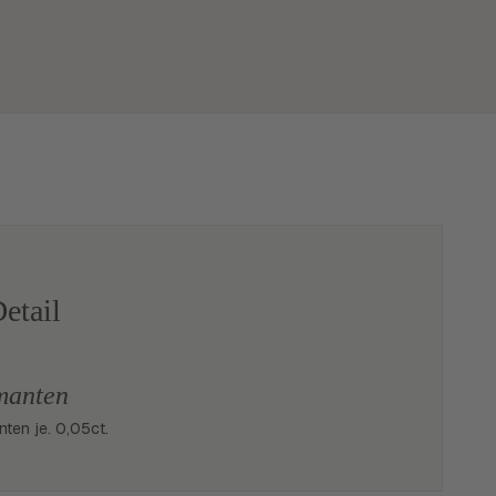
etail
manten
anten je. 0,05ct.