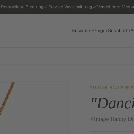
Persönliche Beratung
Präzise Wertermittlung
Versicherter Versa
Susanne Steiger
Geschäfte
A
VINTAGE HALSSCHMU
"Danc
Vintage Happy Di