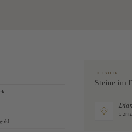
EDELSTEINE
Steine im D
ck
Dia
9 Brill
gold