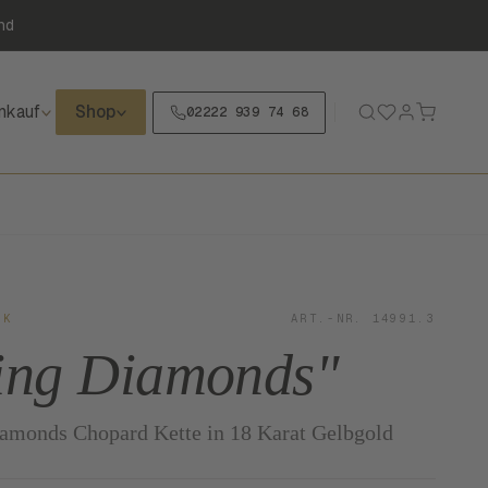
nd
nkauf
Shop
02222 939 74 68
CK
ART.-NR. 14991.3
ing Diamonds"
amonds Chopard Kette in 18 Karat Gelbgold