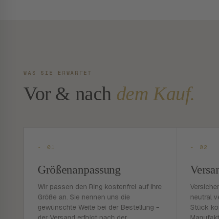
WAS SIE ERWARTET
Vor & nach
dem Kauf.
- 01
- 02
Größenanpassung
Versa
Wir passen den Ring kostenfrei auf Ihre
Versiche
Größe an. Sie nennen uns die
neutral v
gewünschte Weite bei der Bestellung -
Stück ko
der Versand erfolgt nach der
Manufakt