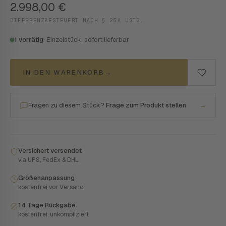
2.998,00
€
DIFFERENZBESTEUERT NACH § 25A USTG.
1 vorrätig
· Einzelstück, sofort lieferbar
IN DEN WARENKORB
→
Fragen zu diesem Stück?
Frage zum Produkt stellen
→
Versichert versendet
via UPS, FedEx & DHL
Größenanpassung
kostenfrei vor Versand
14 Tage Rückgabe
kostenfrei, unkompliziert