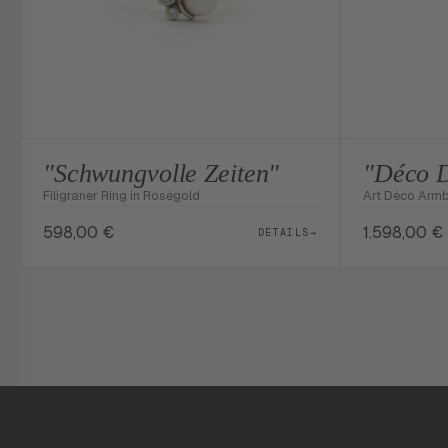
"Schwungvolle Zeiten"
"Déco 
Filigraner Ring in Roségold
Art Déco Arm
598,00
€
1.598,00
€
DETAILS
→