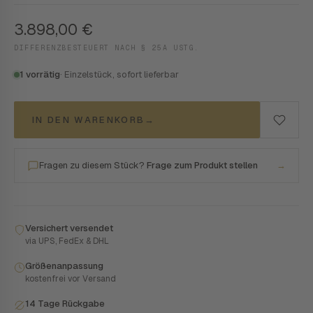
3.898,00
€
DIFFERENZBESTEUERT NACH § 25A USTG.
1 vorrätig
· Einzelstück, sofort lieferbar
IN DEN WARENKORB
→
Fragen zu diesem Stück?
Frage zum Produkt stellen
→
Versichert versendet
via UPS, FedEx & DHL
Größenanpassung
kostenfrei vor Versand
14 Tage Rückgabe