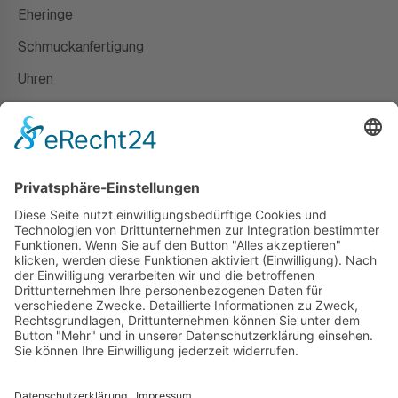
Eheringe
Schmuckanfertigung
Uhren
Gutscheine
HAUS
Susanne Steiger
Geschäfte
Newsletter
Kontakt
© 2026 JUWELIER STEIGER