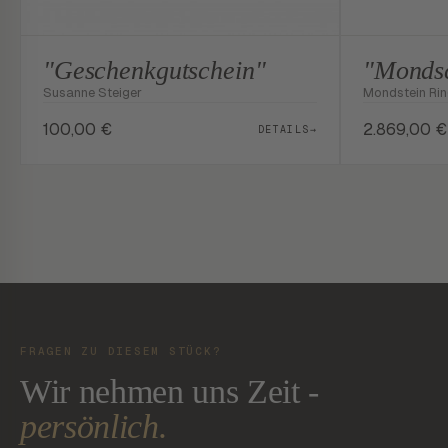
"Geschenkgutschein"
"Mondsc
Susanne Steiger
Mondstein Ri
100,00
€
2.869,00
€
DETAILS
→
FRAGEN ZU DIESEM STÜCK?
Wir nehmen uns Zeit -
persönlich.