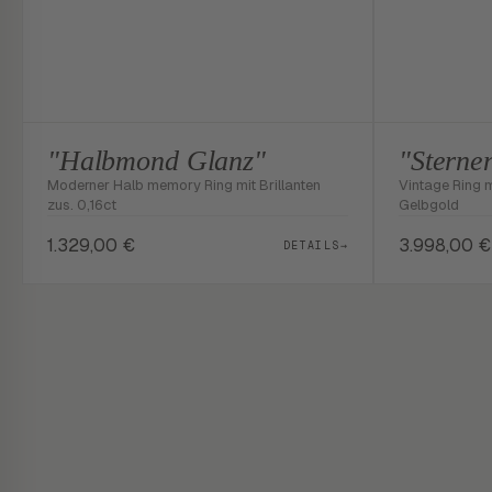
"Halbmond Glanz"
"Sterne
Moderner Halb memory Ring mit Brillanten
Vintage Ring m
zus. 0,16ct
Gelbgold
1.329,00
€
3.998,00
€
DETAILS
→