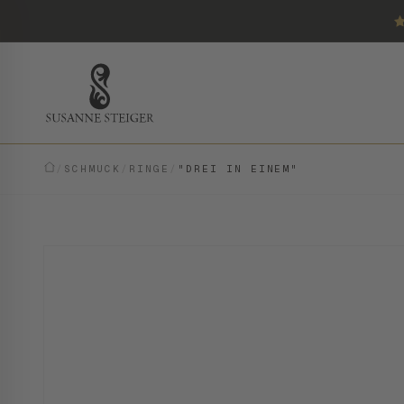
/
SCHMUCK
/
RINGE
/
"DREI IN EINEM"
VINTAGE · EINZELSTÜCK