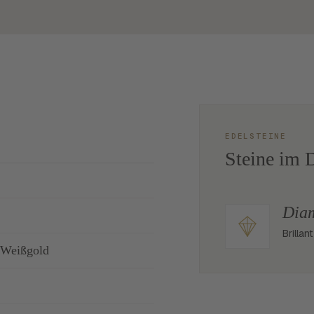
EDELSTEINE
Steine im D
Dia
Brillan
 Weißgold