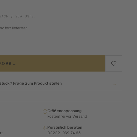
NACH § 25A USTG.
 sofort lieferbar
NKORB
→
 Stück?
Frage zum Produkt stellen
→
Größenanpassung
kostenfrei vor Versand
Persönlich beraten
rt
02222 · 939 74 68