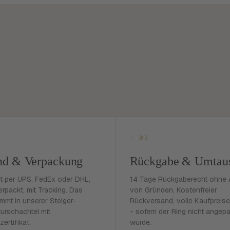
- 03
nd & Verpackung
Rückgabe & Umtau
rt per UPS, FedEx oder DHL,
14 Tage Rückgaberecht ohne
erpackt, mit Tracking. Das
von Gründen. Kostenfreier
mmt in unserer Steiger-
Rückversand, volle Kaufpreise
urschachtel mit
- sofern der Ring nicht angep
zertifikat.
wurde.