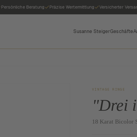
Persönliche Beratung
Präzise Wertermittlung
Versicherter Versa
Susanne Steiger
Geschäfte
A
VINTAGE RINGE
"Drei 
18 Karat Bicolor S