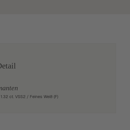
etail
manten
t 1.32 ct. VSS2 / Feines Weiß (F)