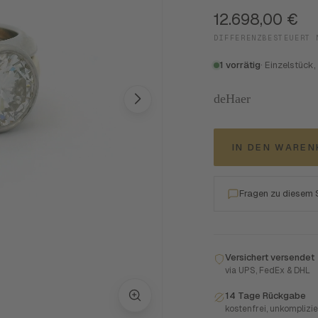
12.698,00
€
DIFFERENZBESTEUERT 
1 vorrätig
· Einzelstück,
deHaer
IN DEN WARE
Fragen zu diesem
Versichert versendet
via UPS, FedEx & DHL
14 Tage Rückgabe
kostenfrei, unkomplizie