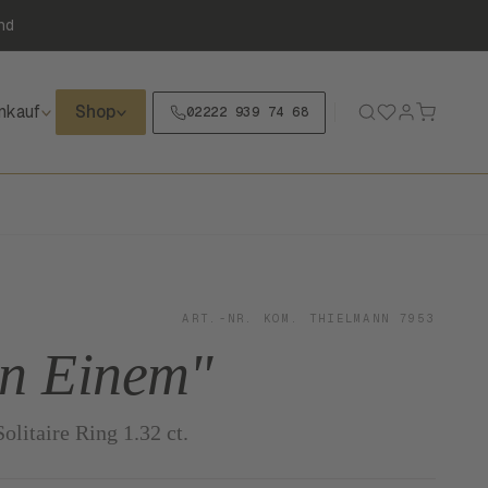
nd
nkauf
Shop
02222 939 74 68
ART.-NR. KOM. THIELMANN 7953
in Einem"
olitaire Ring 1.32 ct.