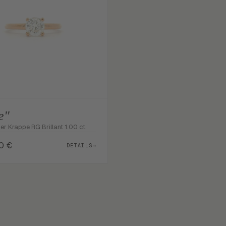
e"
4er Krappe RG Brillant 1.00 ct.
00
€
DETAILS
→