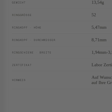
13,54g
GEWICHT
52
RINGGRÖSSE
5,47mm
RINGKOPF · HÖHE
8,71mm
RINGKOPF · DURCHMESSER
1,94mm-3
RINGSCHIENE · BREITE
Labor Zerti
ZERTIFIKAT
Auf Wunsch
HINWEIS
auf Ihre G