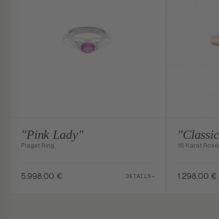
"Pink Lady"
"Classi
Piaget Ring
18 Karat Rosé
5.998,00
€
1.298,00
€
DETAILS
→