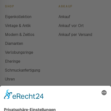
SHOP
ANKAUF
Eigenkollektion
Ankauf
Vintage & Antik
Ankauf vor Ort
Modern & Zeitlos
Ankauf per Versand
Diamanten
Verlobungsringe
Eheringe
Schmuckanfertigung
Uhren
Gutscheine
HAUS