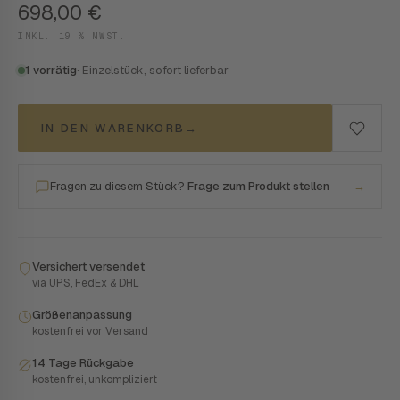
698,00
€
INKL. 19 % MWST.
1 vorrätig
· Einzelstück, sofort lieferbar
IN DEN WARENKORB
→
Fragen zu diesem Stück?
Frage zum Produkt stellen
→
Versichert versendet
via UPS, FedEx & DHL
Größenanpassung
kostenfrei vor Versand
14 Tage Rückgabe
kostenfrei, unkompliziert