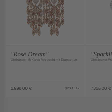
"Rosé Dream"
"Sparkli
Ohrhänger 18 Karat Roségold mit Diamanten
Ohrstecker Wei
6.998,00
€
7.368,00
€
DETAILS
→