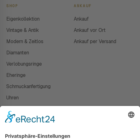
SHOP
ANKAUF
Eigenkollektion
Ankauf
Vintage & Antik
Ankauf vor Ort
Modern & Zeitlos
Ankauf per Versand
Diamanten
Verlobungsringe
Eheringe
Schmuckanfertigung
Uhren
Gutscheine
HAUS