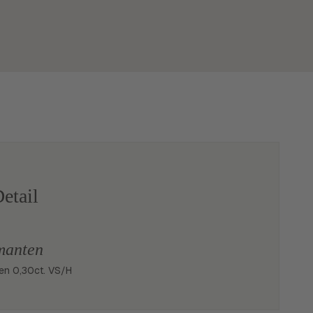
etail
manten
nten 0,30ct. VS/H