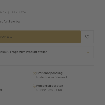
NACH § 25A USTG.
 sofort lieferbar
NKORB
→
 Stück?
Frage zum Produkt stellen
→
Größenanpassung
kostenfrei vor Versand
Persönlich beraten
rt
02222 · 939 74 68