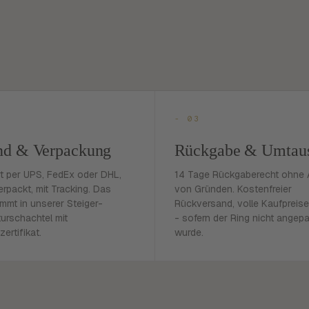
- 03
nd & Verpackung
Rückgabe & Umtau
rt per UPS, FedEx oder DHL,
14 Tage Rückgaberecht ohne
erpackt, mit Tracking. Das
von Gründen. Kostenfreier
mmt in unserer Steiger-
Rückversand, volle Kaufpreise
urschachtel mit
- sofern der Ring nicht angep
zertifikat.
wurde.