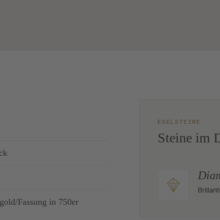
EDELSTEINE
Steine im D
ck
Dia
Brilla
gold/Fassung in 750er