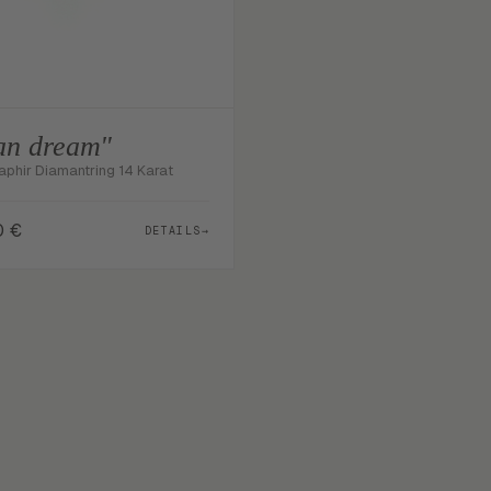
an dream"
aphir Diamantring 14 Karat
0
€
DETAILS
→