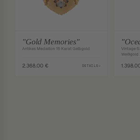
"Gold Memories"
"Oce
Antikes Medaillon 18 Karat Gelbgold
Vintage S
Weißgold
2.368,00
€
1.398,0
DETAILS
→