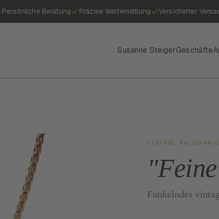
Persönliche Beratung
Präzise Wertermittlung
Versicherter Versa
Susanne Steiger
Geschäfte
A
VINTAGE HALSSCHMU
"Feine
Funkelndes vintag