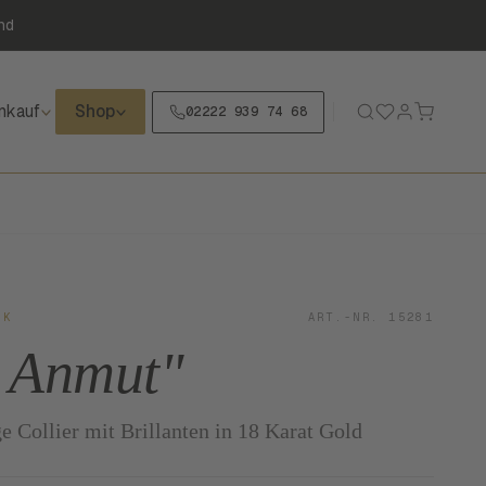
nd
nkauf
Shop
02222 939 74 68
CK
ART.-NR. 15281
 Anmut"
e Collier mit Brillanten in 18 Karat Gold