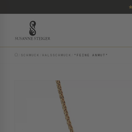
/
SCHMUCK
/
HALSSCHMUCK
/
"FEINE ANMUT"
VINTAGE · EINZELSTÜCK