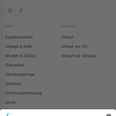
SHOP
ANKAUF
Eigenkollektion
Ankauf
Vintage & Antik
Ankauf vor Ort
Modern & Zeitlos
Ankauf per Versand
Diamanten
Verlobungsringe
Eheringe
Schmuckanfertigung
Uhren
Gutscheine