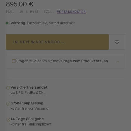
895,00
€
INKL. 19 % MWST. ZZGL.
VERSANDKOSTEN
1 vorrätig
· Einzelstück, sofort lieferbar
IN DEN WARENKORB
→
Fragen zu diesem Stück?
Frage zum Produkt stellen
→
Versichert versendet
via UPS, FedEx & DHL
Größenanpassung
kostenfrei vor Versand
14 Tage Rückgabe
kostenfrei, unkompliziert