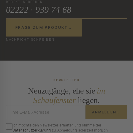
DIREKT SPRECHEN
02222 · 939 74 68
FRAGE ZUM PRODUKT
→
NACHRICHT SCHREIBEN
NEWSLETTER
Neuzugänge, ehe sie
im
Schaufenster
liegen.
E-Mail-Adresse
ANMELDEN
→
Ich möchte den Newsletter erhalten und stimme der
Datenschutzerklärung
zu. Abmeldung jederzeit möglich.