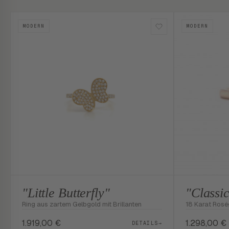
MODERN
MODERN
"Little Butterfly"
"Classi
Ring aus zartem Gelbgold mit Brillanten
18 Karat Rosé
1.919,00
€
1.298,00
€
DETAILS
→