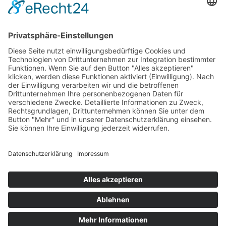
HAUS
Susanne Steiger
Geschäfte
Newsletter
Kontakt
© 2026 JUWELIER STEIGER
IMPRESSUM
AGB
DATENSCHUTZ
WIDERRUF
VERTRAG WIDERRUFEN
PERFORMANCE BY ·
GREITMANN