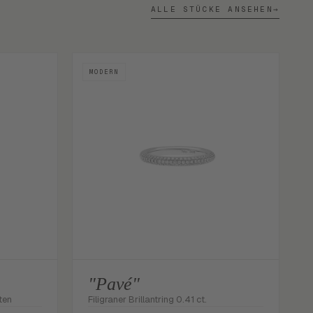
ALLE STÜCKE ANSEHEN
→
MODERN
"Pavé"
ten
Filigraner Brillantring 0.41 ct.