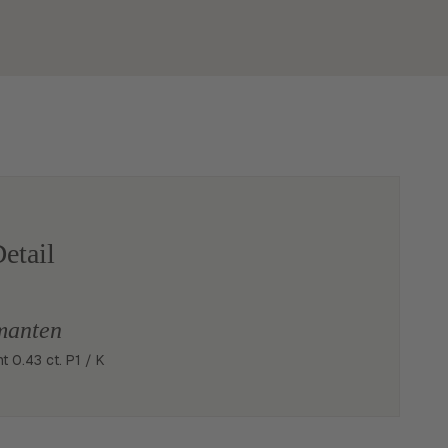
etail
manten
ant 0.43 ct. P1 / K