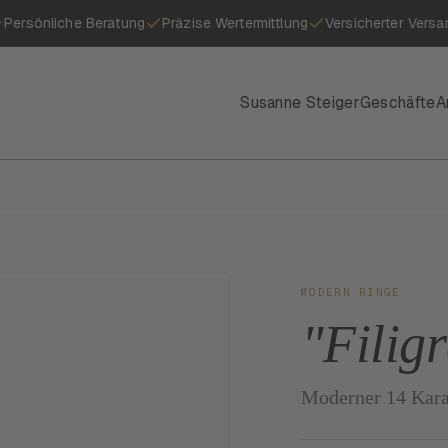
Persönliche Beratung
Präzise Wertermittlung
Versicherter Versa
Susanne Steiger
Geschäfte
A
MODERN RINGE
"Filig
Moderner 14 Karat