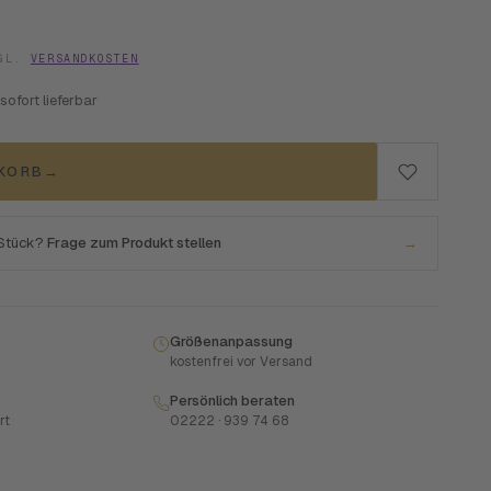
ZGL.
VERSANDKOSTEN
 sofort lieferbar
NKORB
→
 Stück?
Frage zum Produkt stellen
→
Größenanpassung
kostenfrei vor Versand
Persönlich beraten
rt
02222 · 939 74 68