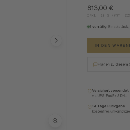
813,00
€
INKL. 19 % MWST. Z
1 vorrätig
· Einzelstück,
IN DEN WARE
Fragen zu diesem
Versichert versendet
via UPS, FedEx & DHL
14 Tage Rückgabe
kostenfrei, unkomplizie