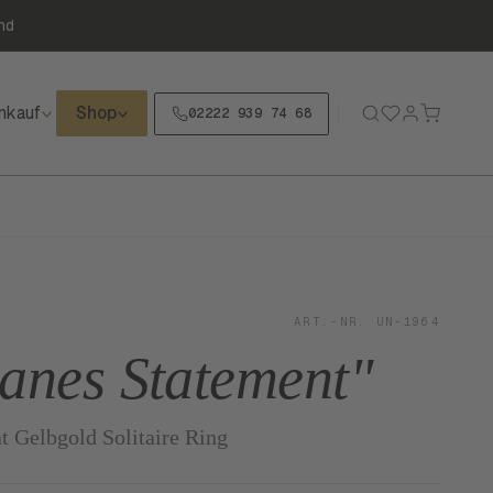
nd
nkauf
Shop
02222 939 74 68
ART.-NR. UN-1964
ranes Statement"
 Gelbgold Solitaire Ring