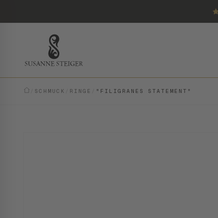
/
SCHMUCK
/
RINGE
/
"FILIGRANES STATEMENT"
MODERN · EINZELSTÜCK