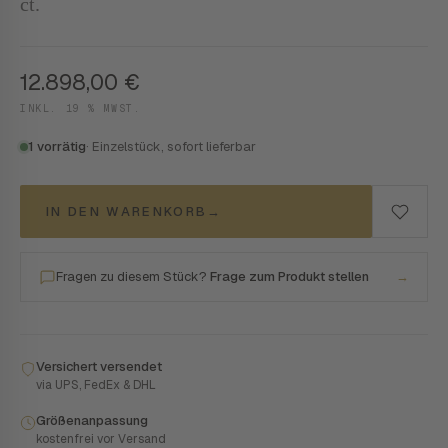
ct.
12.898,00
€
INKL. 19 % MWST.
1 vorrätig
· Einzelstück, sofort lieferbar
IN DEN WARENKORB
→
Fragen zu diesem Stück?
Frage zum Produkt stellen
→
Versichert versendet
via UPS, FedEx & DHL
Größenanpassung
kostenfrei vor Versand