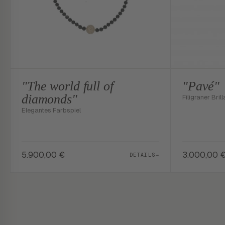
"The world full of
"Pavé"
diamonds"
Filigraner Brill
Elegantes Farbspiel
5.900,00
€
3.000,00
DETAILS
→