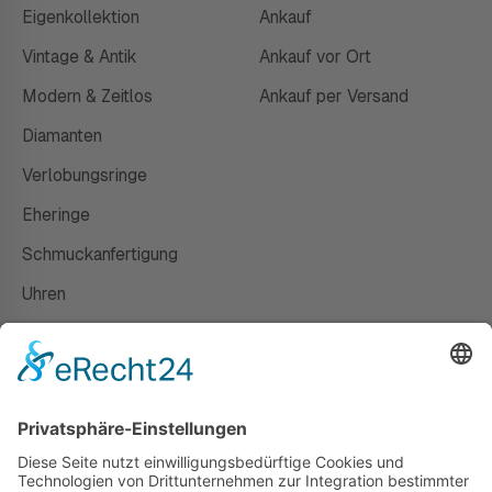
Eigenkollektion
Ankauf
Vintage & Antik
Ankauf vor Ort
Modern & Zeitlos
Ankauf per Versand
Diamanten
Verlobungsringe
Eheringe
Schmuckanfertigung
Uhren
Gutscheine
HAUS
Susanne Steiger
Geschäfte