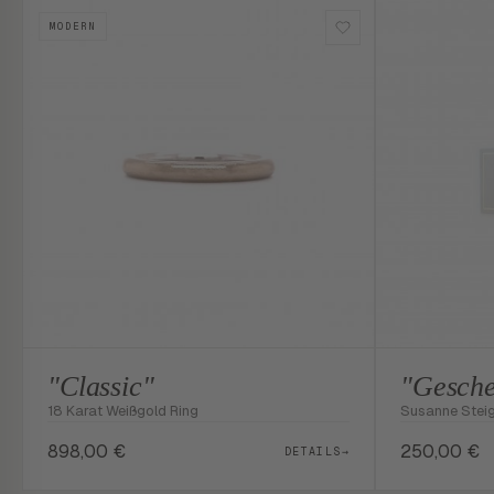
MODERN
"Classic"
"Gesche
18 Karat Weißgold Ring
Susanne Stei
898,00
€
250,00
€
DETAILS
→