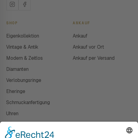
SHOP
ANKAUF
Eigenkollektion
Ankauf
Vintage & Antik
Ankauf vor Ort
Modern & Zeitlos
Ankauf per Versand
Diamanten
Verlobungsringe
Eheringe
Schmuckanfertigung
Uhren
Gutscheine