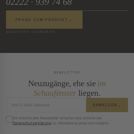
02222 · 939 74 68
FRAGE ZUM PRODUKT
→
NACHRICHT SCHREIBEN
NEWSLETTER
Neuzugänge, ehe sie
im
Schaufenster
liegen.
E-Mail-Adresse
ANMELDEN
→
Ich möchte den Newsletter erhalten und stimme der
Datenschutzerklärung
zu. Abmeldung jederzeit möglich.