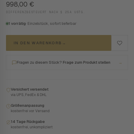
998,00
€
DIFFERENZBESTEUERT NACH § 25A USTG.
1 vorrätig
· Einzelstück, sofort lieferbar
IN DEN WARENKORB
→
Fragen zu diesem Stück?
Frage zum Produkt stellen
→
Versichert versendet
via UPS, FedEx & DHL
Größenanpassung
kostenfrei vor Versand
14 Tage Rückgabe
kostenfrei, unkompliziert