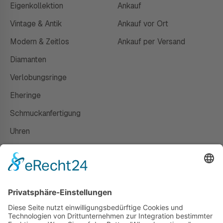
Eigenkollektion
Ankauf
Vintage & Antik
Ankauf vor Ort
Modern & Zeitlos
Ankauf per Versand
Diamanten
Verlobungsringe
Eheringe
Schmuckanfertigung
Uhren
Gutscheine
HAUS
Susanne Steiger
Geschäfte