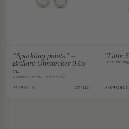
“Sparkling points” –
"Little 
Brillant Ohrstecker 0.65
Feine Ohrhänge
ct.
Modern & Zeitlos · Ohrschmuck
2.198,00
€
2.629,00
€
DETAILS
→