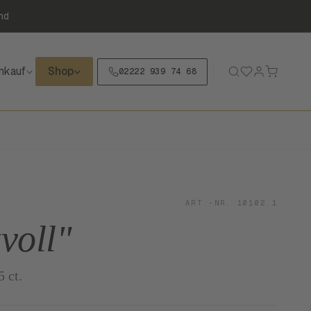
nd
nkauf
Shop
02222 939 74 68
ART.-NR. 10102.1
voll"
5 ct.