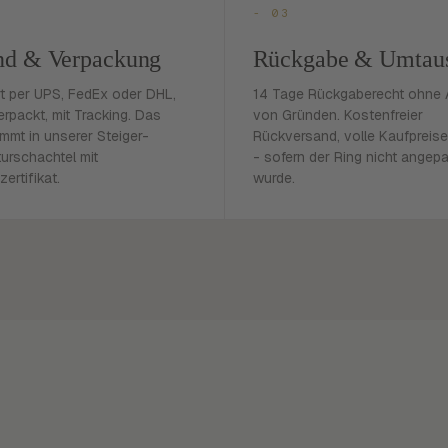
- 03
nd & Verpackung
Rückgabe & Umtau
rt per UPS, FedEx oder DHL,
14 Tage Rückgaberecht ohne
erpackt, mit Tracking. Das
von Gründen. Kostenfreier
mmt in unserer Steiger-
Rückversand, volle Kaufpreise
urschachtel mit
- sofern der Ring nicht angep
zertifikat.
wurde.