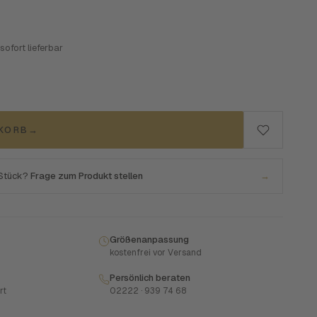
 sofort lieferbar
NKORB
→
 Stück?
Frage zum Produkt stellen
→
Größenanpassung
kostenfrei vor Versand
Persönlich beraten
rt
02222 · 939 74 68