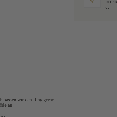
16 Bril
ct.
 passen wir den Ring gerne
röße an!