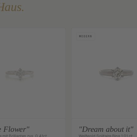
Haus.
MODERN
le Flower"
"Dream about it"
g mit Brillanten zus. 0,41ct
Weißgold Solitaire Ring 1.01 ct.