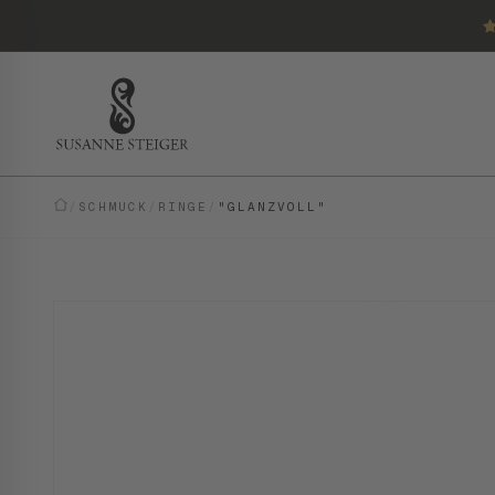
/
SCHMUCK
/
RINGE
/
"GLANZVOLL"
MODERN · EINZELSTÜCK