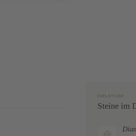
EDELSTEINE
Steine im D
Dia