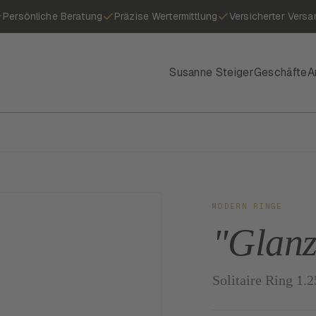
Persönliche Beratung
Präzise Wertermittlung
Versicherter Versa
Susanne Steiger
Geschäfte
A
MODERN RINGE
"Glanz
Solitaire Ring 1.2