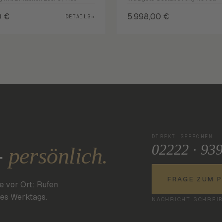
0
€
5.998,00
€
DETAILS
→
DIREKT SPRECHEN
02222 · 93
-
persönlich.
FRAGE ZUM 
e vor Ort: Rufen
nes Werktags.
NACHRICHT SCHREI