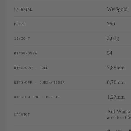
Weißgold
MATERIAL
750
PUNZE
3,03g
GEWICHT
54
RINGGRÖSSE
7,85mm
RINGKOPF · HÖHE
8,70mm
RINGKOPF · DURCHMESSER
1,27mm
RINGSCHIENE · BREITE
Auf Wunsch
SERVICE
auf Ihre G