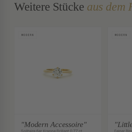
Weitere Stücke
aus dem 
MODERN
MODERN
"Modern Accessoire"
"Litt
Solitaire 6er Krappe Brillant 0.77 ct.
Feiner Rin