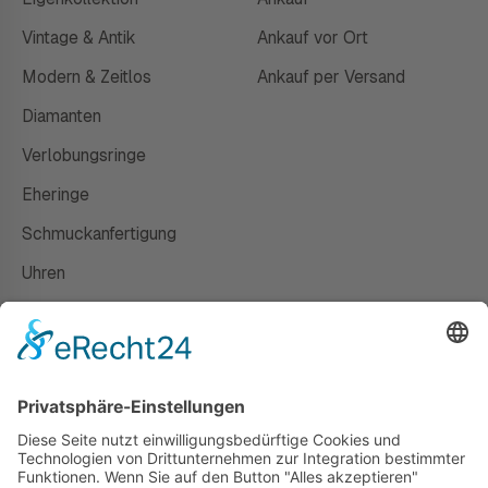
Vintage & Antik
Ankauf vor Ort
Modern & Zeitlos
Ankauf per Versand
Diamanten
Verlobungsringe
Eheringe
Schmuckanfertigung
Uhren
Gutscheine
HAUS
Susanne Steiger
Geschäfte