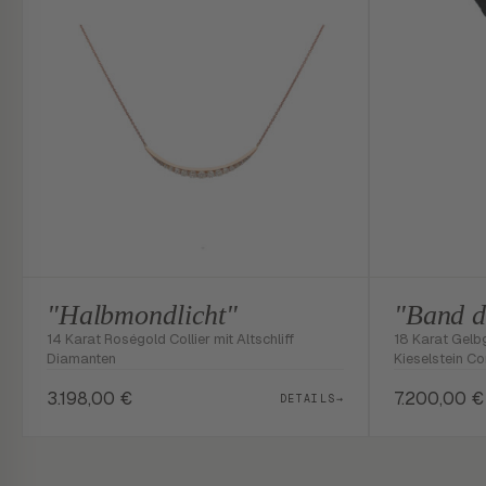
"Halbmondlicht"
"Band d
14 Karat Roségold Collier mit Altschliff
18 Karat Gelb
Diamanten
Kieselstein Co
3.198,00
€
7.200,00
€
DETAILS
→