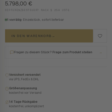
5.798,00
€
DIFFERENZBESTEUERT NACH § 25A USTG.
1 vorrätig
· Einzelstück, sofort lieferbar
IN DEN WARENKORB
→
Fragen zu diesem Stück?
Frage zum Produkt stellen
→
Versichert versendet
via UPS, FedEx & DHL
Größenanpassung
kostenfrei vor Versand
14 Tage Rückgabe
kostenfrei, unkompliziert