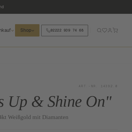
nd
nkauf
Shop
02222 939 74 68
ART.-NR. 14392.0
s Up & Shine On"
14kt Weißgold mit Diamanten