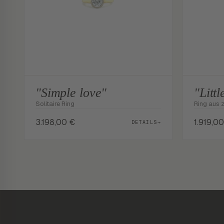
"Simple love"
"Littl
Solitaire Ring
Ring aus z
3.198,00
€
1.919,0
DETAILS
→