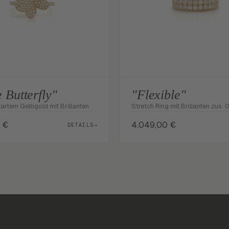
e Butterfly"
"Flexible"
artem Gelbgold mit Brillanten
Stretch Ring mit Brillanten zus. 0
0
€
4.049,00
€
DETAILS
→