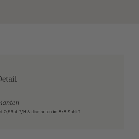
etail
manten
ant 0,66ct P/H & diamanten im 8/8 Schliff