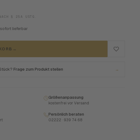
NACH § 25A USTG.
 sofort lieferbar
NKORB
→
 Stück?
Frage zum Produkt stellen
→
Größenanpassung
kostenfrei vor Versand
Persönlich beraten
rt
02222 · 939 74 68