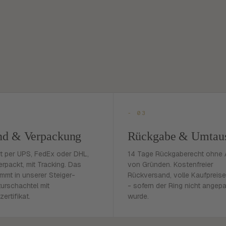
- 03
nd & Verpackung
Rückgabe & Umtau
rt per UPS, FedEx oder DHL,
14 Tage Rückgaberecht ohne
erpackt, mit Tracking. Das
von Gründen. Kostenfreier
mmt in unserer Steiger-
Rückversand, volle Kaufpreise
urschachtel mit
- sofern der Ring nicht angep
zertifikat.
wurde.