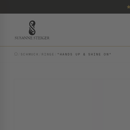
/
SCHMUCK
/
RINGE
/
"HANDS UP & SHINE ON"
VINTAGE · EINZELSTÜCK