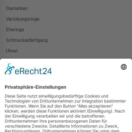
Diamanten
Verlobungsringe
Eheringe
Schmuckanfertigung
Uhren
Gutscheine
HAUS
Susanne Steiger
Geschäfte
Newsletter
Kontakt