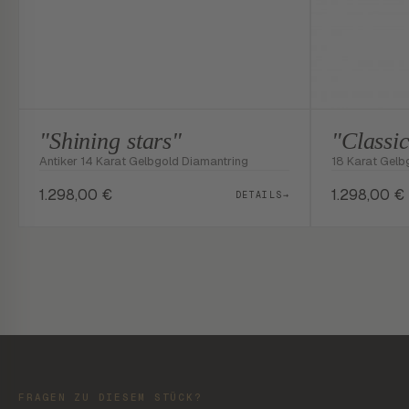
"Shining stars"
"Classi
Antiker 14 Karat Gelbgold Diamantring
18 Karat Gelb
1.298,00
€
1.298,00
€
DETAILS
→
FRAGEN ZU DIESEM STÜCK?