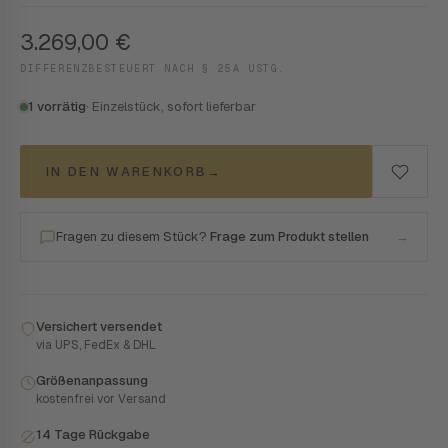
3.269,00
€
DIFFERENZBESTEUERT NACH § 25A USTG.
1 vorrätig
· Einzelstück, sofort lieferbar
IN DEN WARENKORB
→
Fragen zu diesem Stück?
Frage zum Produkt stellen
→
Versichert versendet
via UPS, FedEx & DHL
Größenanpassung
kostenfrei vor Versand
14 Tage Rückgabe