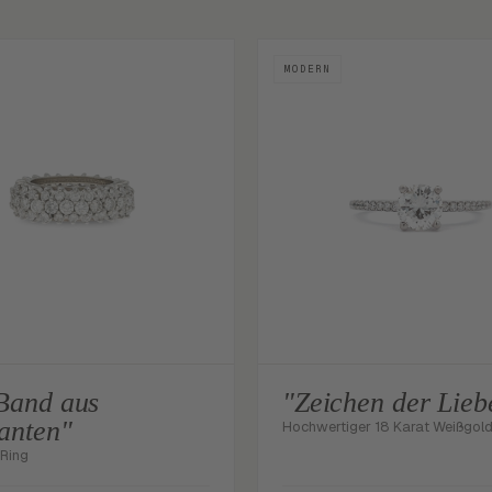
MODERN
Band aus
"Zeichen der Lieb
anten"
Hochwertiger 18 Karat Weißgold
Ring