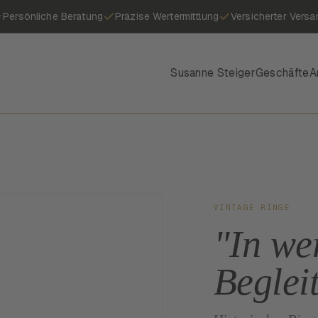
Persönliche Beratung
Präzise Wertermittlung
Versicherter Versa
Susanne Steiger
Geschäfte
A
VINTAGE RINGE
"In we
Beglei