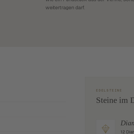
weitertragen darf.
EDELSTEINE
Steine im D
Dia
12 Dia