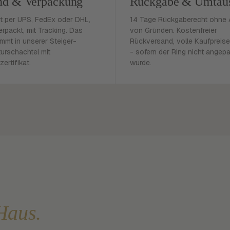
nd & Verpackung
Rückgabe & Umtau
rt per UPS, FedEx oder DHL,
14 Tage Rückgaberecht ohne
erpackt, mit Tracking. Das
von Gründen. Kostenfreier
mmt in unserer Steiger-
Rückversand, volle Kaufpreise
urschachtel mit
- sofern der Ring nicht angep
zertifikat.
wurde.
Haus.