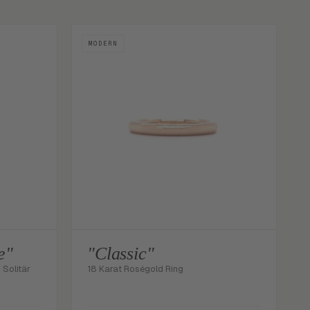
MODERN
e"
"Classic"
 Solitär
18 Karat Roségold Ring