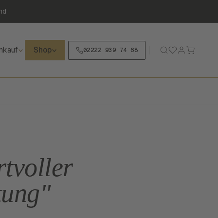
nd
nkauf
Shop
02222 939 74 68
rtvoller
tung"