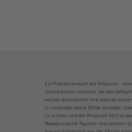
Ein Pharaonenkopf als Ringkopf - verm
Diamantrosen umstellt, die das Gelbgol
setzen dazwischen ihre eigenen Akzent
in unzählige kleine Blitze zerlegen. Da
zu wirken, und der Ringkopf sitzt so ge
Begegnung mit Ägypten erst gestern st
wie ein Fundstück aus der Vitrine, so