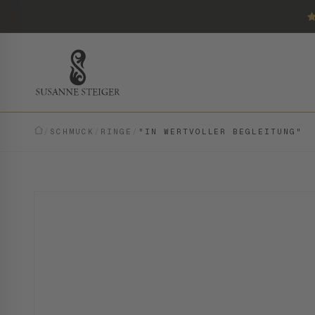
/
SCHMUCK
/
RINGE
/
"IN WERTVOLLER BEGLEITUNG"
VINTAGE · EINZELSTÜCK