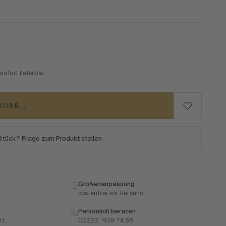
 sofort lieferbar
NKORB
→
 Stück?
Frage zum Produkt stellen
→
Größenanpassung
kostenfrei vor Versand
Persönlich beraten
rt
02222 · 939 74 68