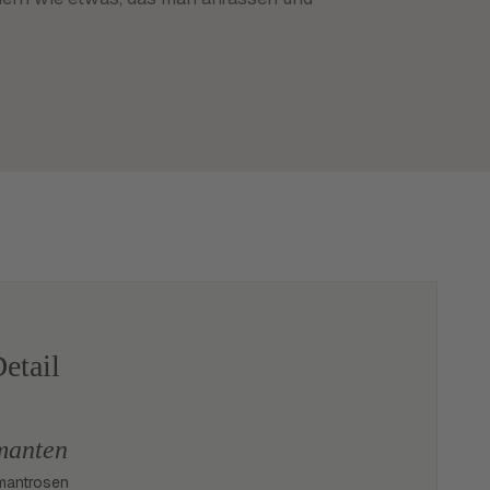
etail
manten
mantrosen