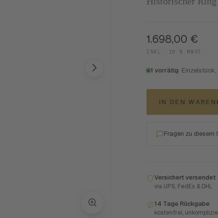
Historischer Ring
1.698,00
€
INKL. 19 % MWST.
1 vorrätig
· Einzelstück,
IN DEN WARE
Fragen zu diesem
Versichert versendet
via UPS, FedEx & DHL
14 Tage Rückgabe
kostenfrei, unkomplizie