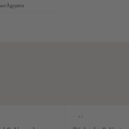
rao/Ägypten
- 03