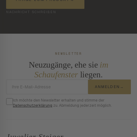
NACHRICHT SCHREIBEN
NEWSLETTER
Neuzugänge, ehe sie
im
Schaufenster
liegen.
E-Mail-Adresse
ANMELDEN
→
Ich möchte den Newsletter erhalten und stimme der
Datenschutzerklärung
zu. Abmeldung jederzeit möglich.
Juwelier Steiger