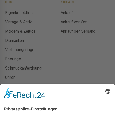
SHOP
ANKAUF
Eigenkollektion
Ankauf
Vintage & Antik
Ankauf vor Ort
Modern & Zeitlos
Ankauf per Versand
Diamanten
Verlobungsringe
Eheringe
Schmuckanfertigung
Uhren
Gutscheine
HAUS
Susanne Steiger