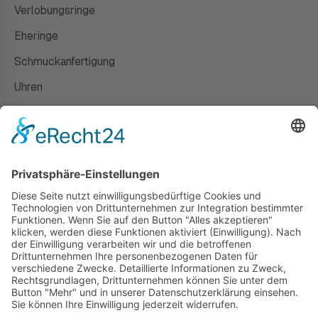
Verlobungsringe
Eheringe
Schmuckanfertigung
Uhren
Gutscheine
HAUS
Susanne Steiger
Geschäfte
Newsletter
Kontakt