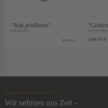
"Nuit pétillante"
"Golde
Brillantcollier
Reif mit Perl
3.198,00
€
DETAILS
→
FRAGEN ZU DIESEM STÜCK?
Wir nehmen uns Zeit -