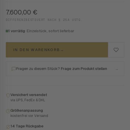
7.600,00
€
DIFFERENZBESTEUERT NACH § 25A USTG.
1 vorrätig
· Einzelstück, sofort lieferbar
IN DEN WARENKORB
→
Fragen zu diesem Stück?
Frage zum Produkt stellen
→
Versichert versendet
via UPS, FedEx & DHL
Größenanpassung
kostenfrei vor Versand
14 Tage Rückgabe