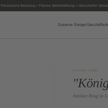
Persönliche Beratung
Präzise Wertermittlung
Versicherter Versa
Susanne Steiger
Geschäfte
A
VINTAGE RINGE
"König
Antiker Ring in 