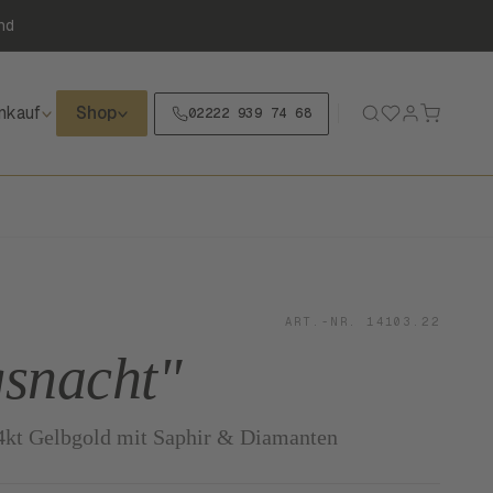
nd
nkauf
Shop
02222 939 74 68
ART.-NR. 14103.22
snacht"
14kt Gelbgold mit Saphir & Diamanten