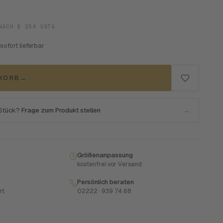
NACH § 25A USTG.
 sofort lieferbar
NKORB
→
 Stück?
Frage zum Produkt stellen
→
Größenanpassung
kostenfrei vor Versand
Persönlich beraten
rt
02222 · 939 74 68