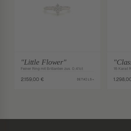
"Little Flower"
"Clas
Feiner Ring mit Brillanten zus. 0,41ct
18 Karat 
2.159,00
€
1.298,0
DETAILS
→