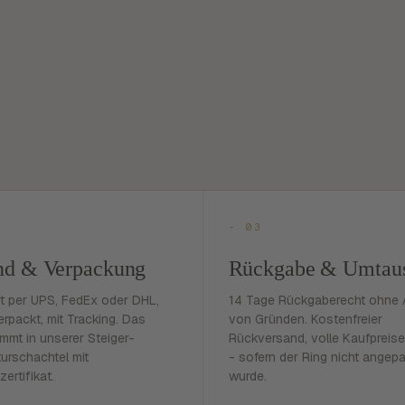
- 03
nd & Verpackung
Rückgabe & Umtau
rt per UPS, FedEx oder DHL,
14 Tage Rückgaberecht ohne
erpackt, mit Tracking. Das
von Gründen. Kostenfreier
mmt in unserer Steiger-
Rückversand, volle Kaufpreise
urschachtel mit
- sofern der Ring nicht angep
zertifikat.
wurde.