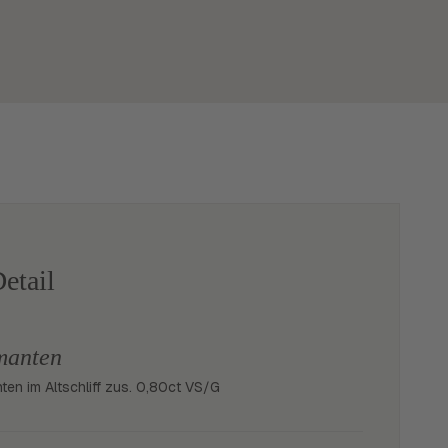
etail
manten
ten im Altschliff zus. 0,80ct VS/G