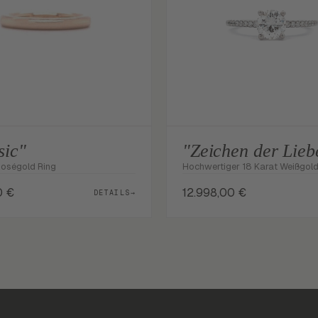
sic"
"Zeichen der Lieb
Roségold Ring
Hochwertiger 18 Karat Weißgold
0
€
12.998,00
€
DETAILS
→