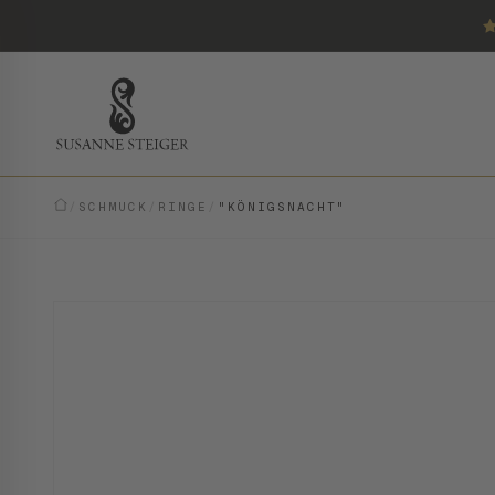
/
SCHMUCK
/
RINGE
/
"KÖNIGSNACHT"
VINTAGE · EINZELSTÜCK