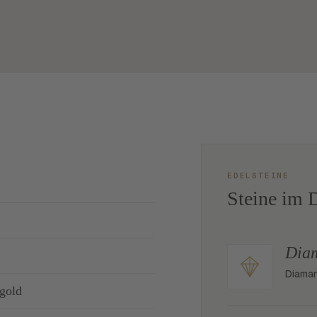
EDELSTEINE
Steine im D
Dia
Diaman
gold