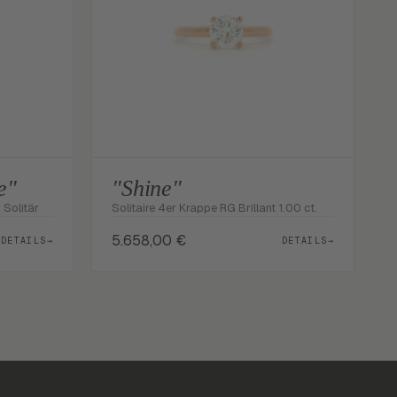
e"
"Shine"
 Solitär
Solitaire 4er Krappe RG Brillant 1.00 ct.
5.658,00
€
DETAILS
→
DETAILS
→