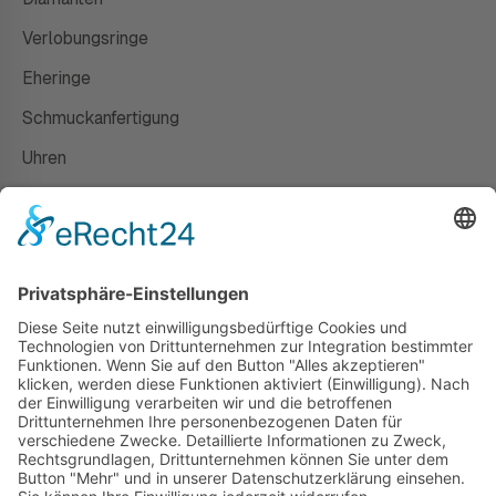
Verlobungsringe
Eheringe
Schmuckanfertigung
Uhren
Gutscheine
HAUS
Susanne Steiger
Geschäfte
Newsletter
Kontakt