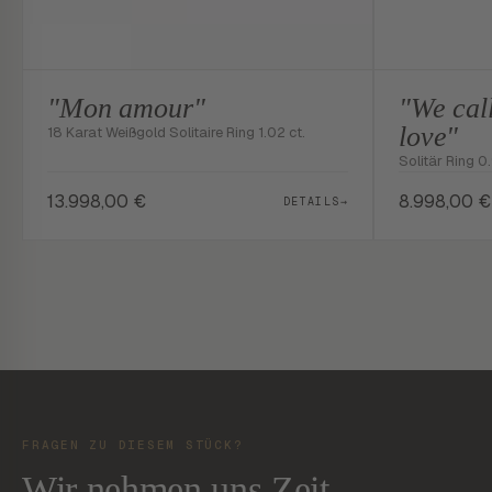
"Mon amour"
"We call
love"
18 Karat Weißgold Solitaire Ring 1.02 ct.
Solitär Ring 0.
13.998,00
€
8.998,00
€
DETAILS
→
FRAGEN ZU DIESEM STÜCK?
Wir nehmen uns Zeit -