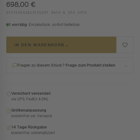
698,00
€
DIFFERENZBESTEUERT NACH § 25A USTG.
1 vorrätig
· Einzelstück, sofort lieferbar
IN DEN WARENKORB
→
Fragen zu diesem Stück?
Frage zum Produkt stellen
→
Versichert versendet
via UPS, FedEx & DHL
Größenanpassung
kostenfrei vor Versand
14 Tage Rückgabe
kostenfrei, unkompliziert