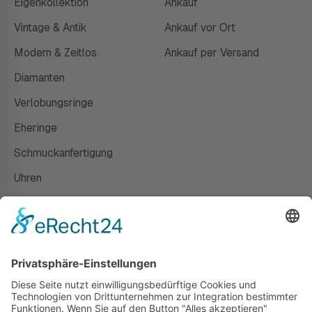
Eigenkollektion
Ankauf
Vintage & Antik
Ankauf vor Ort
Modern & Zeitlos
Ankauf per Versand
Diamanten
Verlobungsringe
Eheringe
Schmuckanfertigung
Uhren
Gutscheine
HAUS
Susanne Steiger
Geschäfte