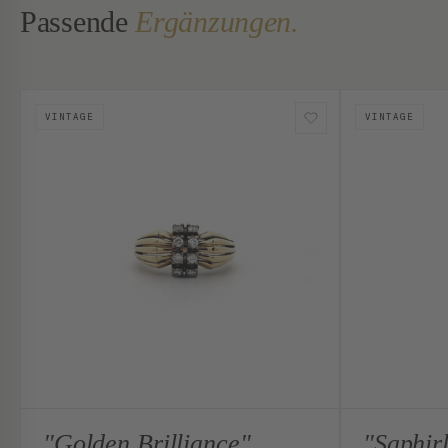
Passende
Ergänzungen.
VINTAGE
VINTAGE
"Golden Brilliance"
"Saphirl