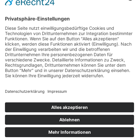
HAUS
Susanne Steiger
Geschäfte
Newsletter
Kontakt
© 2026 JUWELIER STEIGER
IMPRESSUM
AGB
DATENSCHUTZ
WIDERRUF
VERTRAG WIDERRUFEN
PERFORMANCE BY ·
GREITMANN