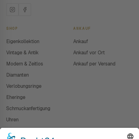
SHOP
ANKAUF
Eigenkollektion
Ankauf
Vintage & Antik
Ankauf vor Ort
Modern & Zeitlos
Ankauf per Versand
Diamanten
Verlobungsringe
Eheringe
Schmuckanfertigung
Uhren
Gutscheine