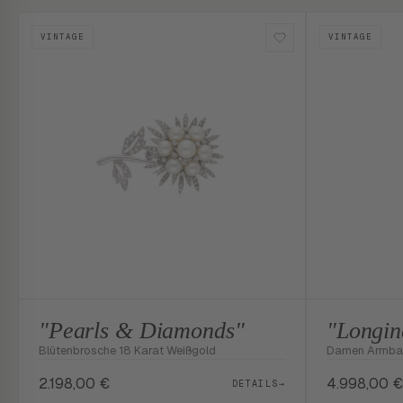
VINTAGE
VINTAGE
"Pearls & Diamonds"
"Longin
Blütenbrosche 18 Karat Weißgold
Damen Armba
2.198,00
€
4.998,00
€
DETAILS
→