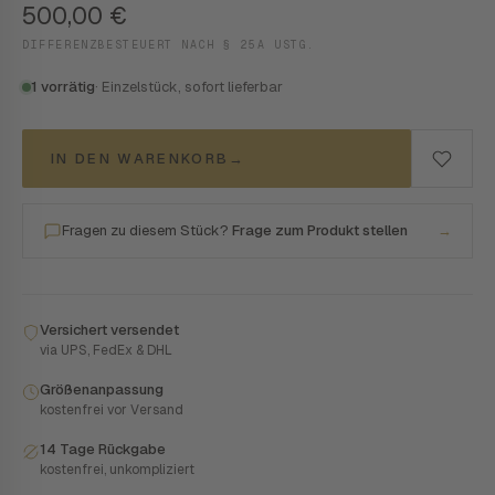
500,00
€
DIFFERENZBESTEUERT NACH § 25A USTG.
1 vorrätig
· Einzelstück, sofort lieferbar
IN DEN WARENKORB
→
Fragen zu diesem Stück?
Frage zum Produkt stellen
→
Versichert versendet
via UPS, FedEx & DHL
Größenanpassung
kostenfrei vor Versand
14 Tage Rückgabe
kostenfrei, unkompliziert