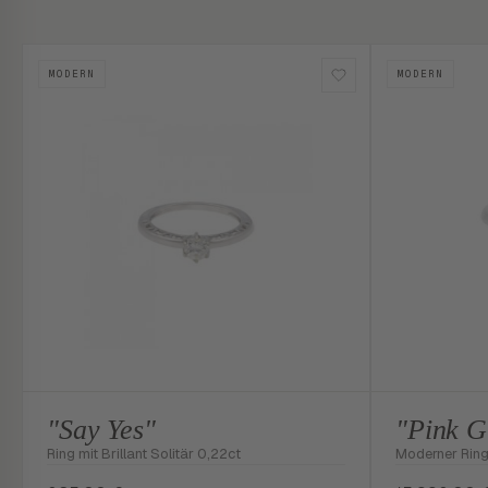
MODERN
MODERN
"Say Yes"
"Pink G
Ring mit Brillant Solitär 0,22ct
Moderner Ring 