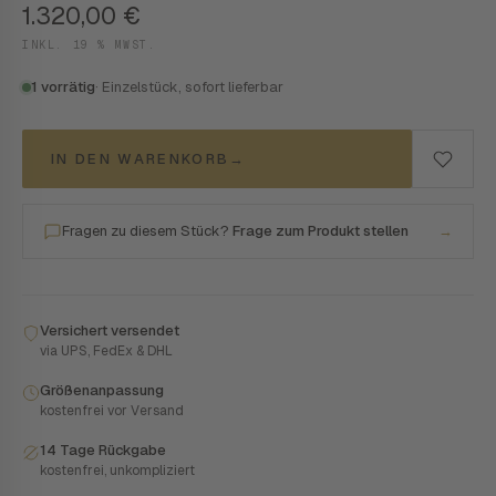
1.320,00
€
INKL. 19 % MWST.
1 vorrätig
· Einzelstück, sofort lieferbar
IN DEN WARENKORB
→
Fragen zu diesem Stück?
Frage zum Produkt stellen
→
Versichert versendet
via UPS, FedEx & DHL
Größenanpassung
kostenfrei vor Versand
14 Tage Rückgabe
kostenfrei, unkompliziert