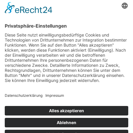
Gutscheine
HAUS
Susanne Steiger
Geschäfte
Newsletter
Kontakt
© 2026 JUWELIER STEIGER
IMPRESSUM
AGB
DATENSCHUTZ
WIDERRUF
VERTRAG WIDERRUFEN
PERFORMANCE BY ·
GREITMANN