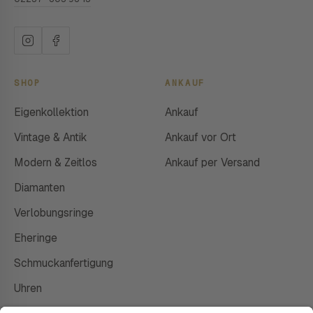
SHOP
ANKAUF
Eigenkollektion
Ankauf
Vintage & Antik
Ankauf vor Ort
Modern & Zeitlos
Ankauf per Versand
Diamanten
Verlobungsringe
Eheringe
Schmuckanfertigung
Uhren