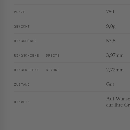
750
PUNZE
9,0g
GEWICHT
57,5
RINGGRÖSSE
3,97mm
RINGSCHIENE · BREITE
2,72mm
RINGSCHIENE · STÄRKE
Gut
ZUSTAND
Auf Wunsch
HINWEIS
auf Ihre G