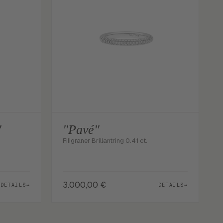
"
"Pavé"
Filigraner Brillantring 0.41 ct.
3.000,00
€
DETAILS
→
DETAILS
→