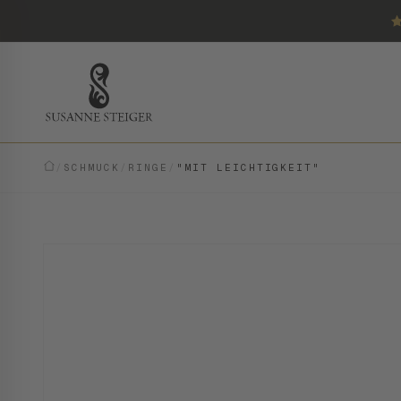
/
SCHMUCK
/
RINGE
/
"MIT LEICHTIGKEIT"
VINTAGE · EINZELSTÜCK