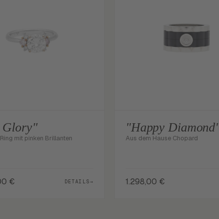
 Glory"
"Happy Diamond
ing mit pinken Brillanten
Aus dem Hause Chopard
,00
€
1.298,00
€
DETAILS
→