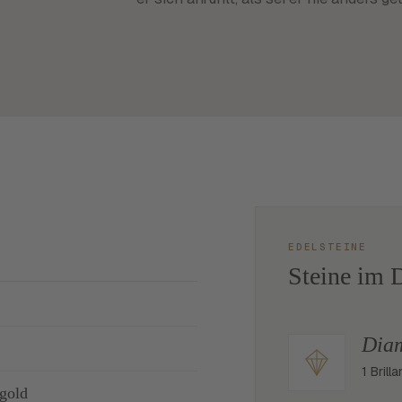
EDELSTEINE
Steine im D
Dia
1 Brilla
gold