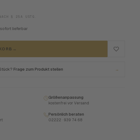
NACH § 25A USTG.
 sofort lieferbar
NKORB
→
 Stück?
Frage zum Produkt stellen
→
Größenanpassung
kostenfrei vor Versand
Persönlich beraten
rt
02222 · 939 74 68