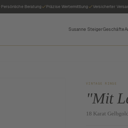
Persönliche Beratung
Präzise Wertermittlung
Versicherter Versa
Susanne Steiger
Geschäfte
A
VINTAGE RINGE
"Mit L
18 Karat Gelbgold