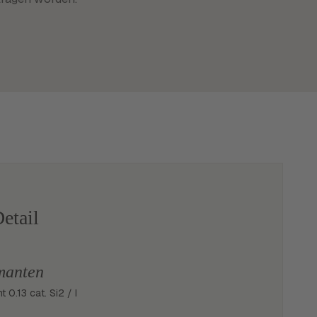
etail
manten
nt 0.13 cat. Si2 / I