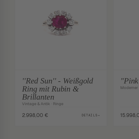
''Red Sun'' - Weißgold
"Pink
Ring mit Rubin &
Moderner R
Brillanten
Vintage & Antik · Ringe
2.998,00
€
15.998
DETAILS
→