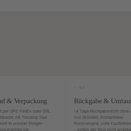
- 03
nd & Verpackung
Rückgabe & Umtau
rt per UPS, FedEx oder DHL,
14 Tage Rückgaberecht ohne
erpackt, mit Tracking. Das
von Gründen. Kostenfreier
mmt in unserer Steiger-
Rückversand, volle Kaufpreise
urschachtel mit
- sofern der Ring nicht angep