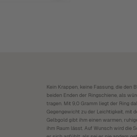
Kein Krappen, keine Fassung, die den Bl
beiden Enden der Ringschiene, als wür
tragen. Mit 9,0 Gramm liegt der Ring da
Gegengewicht zu der Leichtigkeit, mit 
Gelbgold gibt ihm einen warmen, ruhig
ihm Raum lässt. Auf Wunsch wird die S
er sich anfühlt, als sei er nie anders g