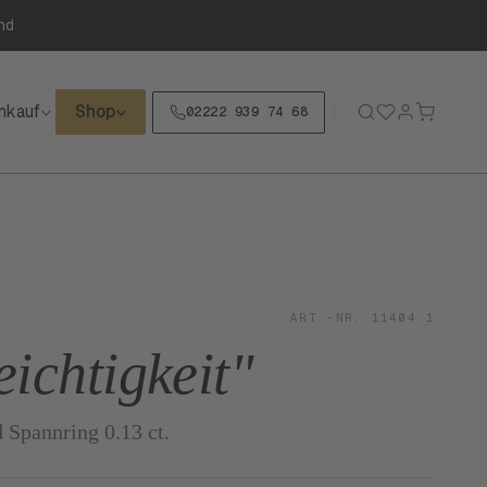
nd
nkauf
Shop
02222 939 74 68
ART.-NR. 11404.1
eichtigkeit"
 Spannring 0.13 ct.