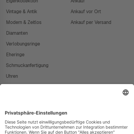
Eigenkollektion
Ankauf
Vintage & Antik
Ankauf vor Ort
Modern & Zeitlos
Ankauf per Versand
Diamanten
Verlobungsringe
Eheringe
Schmuckanfertigung
Uhren
Gutscheine
HAUS
Susanne Steiger
Geschäfte