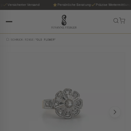
Versicherter Versand
Persönliche Beratung
Präzise Wertermittlung
/
SCHMUCK
/
RINGE
/
"OLD FLOWER"
VINTAGE · EINZELSTÜCK