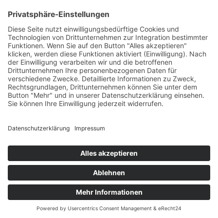
HAUS
Susanne Steiger
Geschäfte
Newsletter
Kontakt
© 2026 JUWELIER STEIGER
IMPRESSUM
AGB
DATENSCHUTZ
WIDERRUF
VERTRAG WIDERRUFEN
PERFORMANCE BY ·
GREITMANN