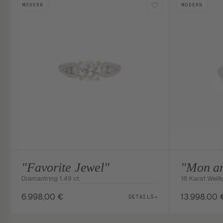
MODERN
MODERN
"Favorite Jewel"
"Mon a
Diamantring 1.49 ct.
18 Karat Weißg
6.998,00
€
13.998,00
DETAILS
→