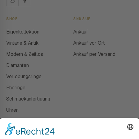
SHOP
ANKAUF
Eigenkollektion
Ankauf
Vintage & Antik
Ankauf vor Ort
Modern & Zeitlos
Ankauf per Versand
Diamanten
Verlobungsringe
Eheringe
Schmuckanfertigung
Uhren
Gutscheine