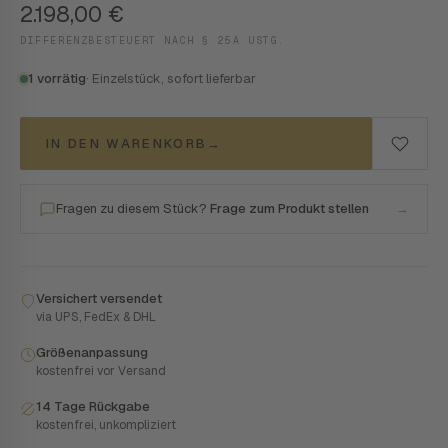
2.198,00
€
DIFFERENZBESTEUERT NACH § 25A USTG.
1 vorrätig
· Einzelstück, sofort lieferbar
IN DEN WARENKORB
→
Fragen zu diesem Stück?
Frage zum Produkt stellen
→
Versichert versendet
via UPS, FedEx & DHL
Größenanpassung
kostenfrei vor Versand
14 Tage Rückgabe
kostenfrei, unkompliziert