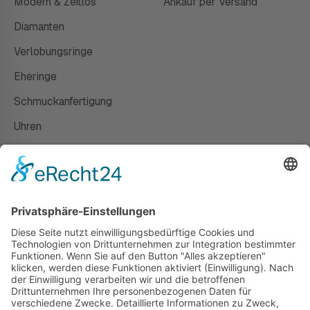
Modern & Zeitlos
Ankauf per Versand
Diamanten
Verlobungsringe
Eheringe
Schmuckanfertigung
Uhren
Gutscheine
HAUS
Susanne Steiger
Geschäfte
Newsletter
Kontakt