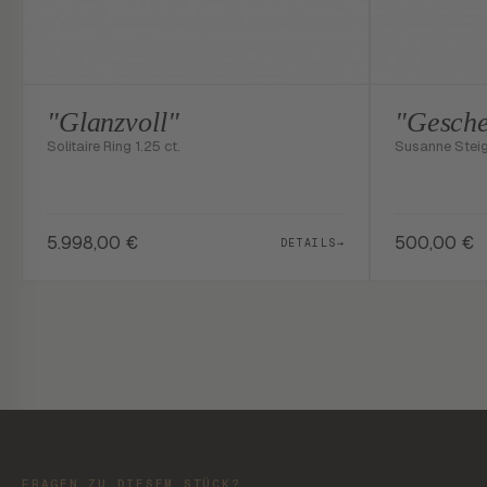
"Glanzvoll"
"Gesche
Solitaire Ring 1.25 ct.
Susanne Stei
5.998,00
€
500,00
€
DETAILS
→
FRAGEN ZU DIESEM STÜCK?