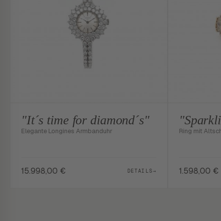
"It´s time for diamond´s"
"Sparkli
Elegante Longines Armbanduhr
Ring mit Altsc
15.998,00
€
1.598,00
€
DETAILS
→