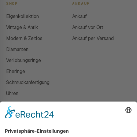
SHOP
ANKAUF
Eigenkollektion
Ankauf
Vintage & Antik
Ankauf vor Ort
Modern & Zeitlos
Ankauf per Versand
Diamanten
Verlobungsringe
Eheringe
Schmuckanfertigung
Uhren
Gutscheine
HAUS