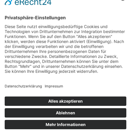
HAUS
Susanne Steiger
Geschäfte
Newsletter
Kontakt
© 2026 JUWELIER STEIGER
IMPRESSUM
AGB
DATENSCHUTZ
WIDERRUF
VERTRAG WIDERRUFEN
PERFORMANCE BY ·
GREITMANN