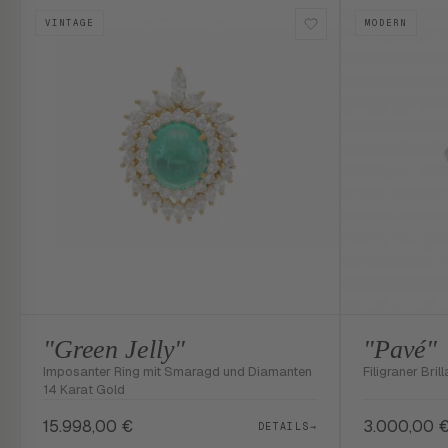
VINTAGE
MODERN
"Green Jelly"
"Pavé"
Imposanter Ring mit Smaragd und Diamanten
Filigraner Brill
14 Karat Gold
15.998,00
€
3.000,00
DETAILS
→