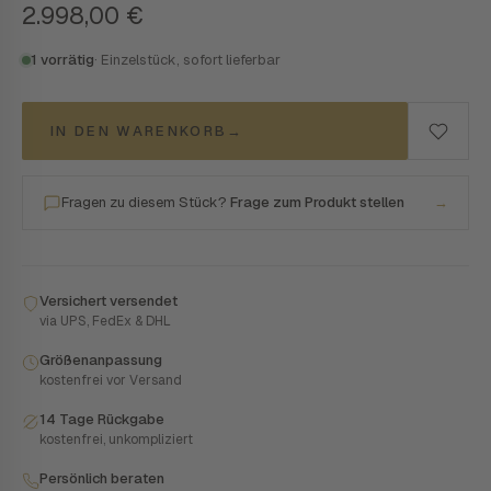
2.998,00
€
1 vorrätig
· Einzelstück, sofort lieferbar
IN DEN WARENKORB
→
Fragen zu diesem Stück?
Frage zum Produkt stellen
→
Versichert versendet
via UPS, FedEx & DHL
Größenanpassung
kostenfrei vor Versand
14 Tage Rückgabe
kostenfrei, unkompliziert
Persönlich beraten