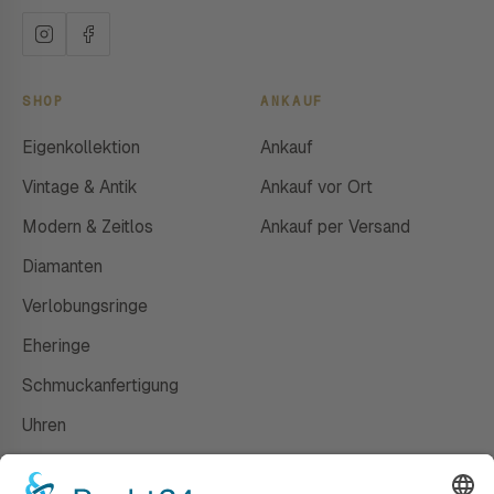
SHOP
ANKAUF
Eigenkollektion
Ankauf
Vintage & Antik
Ankauf vor Ort
Modern & Zeitlos
Ankauf per Versand
Diamanten
Verlobungsringe
Eheringe
Schmuckanfertigung
Uhren
Gutscheine