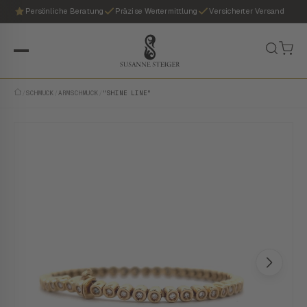
Persönliche Beratung
Präzise Wertermittlung
Versicherter Versand
/
SCHMUCK
/
ARMSCHMUCK
/
"SHINE LINE"
VINTAGE · EINZELSTÜCK