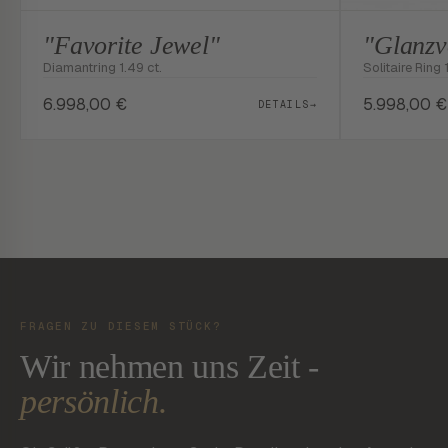
"Favorite Jewel"
"Glanzv
Diamantring 1.49 ct.
Solitaire Ring 
6.998,00
€
5.998,00
€
DETAILS
→
FRAGEN ZU DIESEM STÜCK?
Wir nehmen uns Zeit -
persönlich.