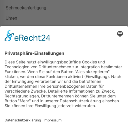
Schmuckanfertigung
Uhren
Gutscheine
HAUS
Susanne Steiger
Geschäfte
Newsletter
Kontakt
© 2026 JUWELIER STEIGER
IMPRESSUM
AGB
DATENSCHUTZ
WIDERRUF